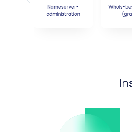
ng af
Nameserver-
Whois-bes
sninger
administration
(gra
In