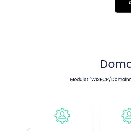
Doma
Modulet "WISECP/Domainna