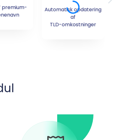
af premium-
Automatisk opdatering
Do
nenavn
af
ove
TLD-omkostninger
dul