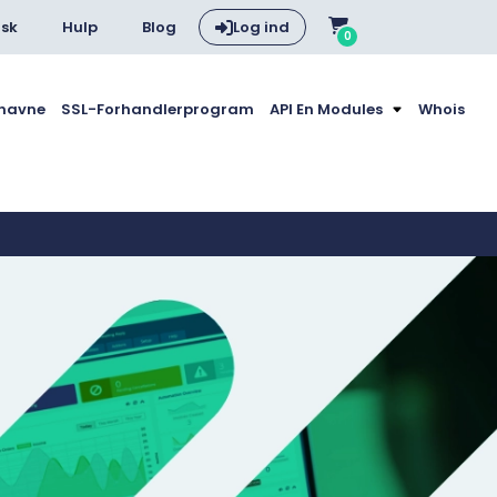
sk
Hulp
Blog
Log ind
0
navne
SSL-Forhandlerprogram
API En Modules
Whois