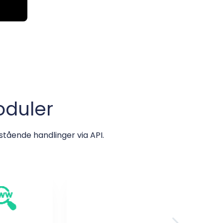
duler
ående handlinger via API.