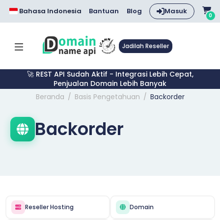
Bahasa Indonesia
Bantuan
Blog
Masuk
0
Jadilah Reseller
🚀 REST API Sudah Aktif - Integrasi Lebih Cepat,
Penjualan Domain Lebih Banyak
Beranda
Basis Pengetahuan
Backorder
Backorder
Reseller Hosting
Domain