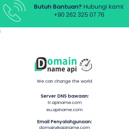
Butuh Bantuan?
Hubungi kami:
+90 262 325 07 76
;
We can change the world
Server DNS bawaan:
tr.apiname.com
eu.apiname.com
Email Penyalahgunaan:
domain@apiname.com