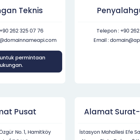
gan Teknis
Penyalah
 +90 262 325 07 76
Telepon : +90 262
rt@domainnameapi.com
Email : domain@a
t untuk permintaan
ukungan.
mat Pusat
Alamat Surat
Özgür No. 1, Hamitköy
İstasyon Mahallesi Efe S