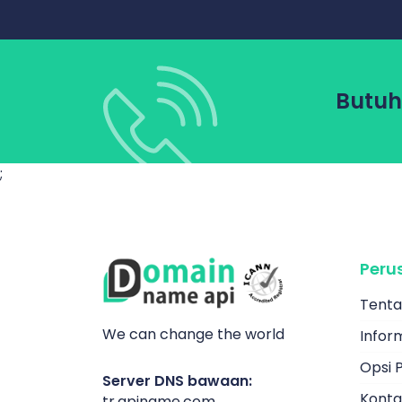
Butuh
;
Peru
Tenta
We can change the world
Infor
Opsi 
Server DNS bawaan:
Konta
tr.apiname.com