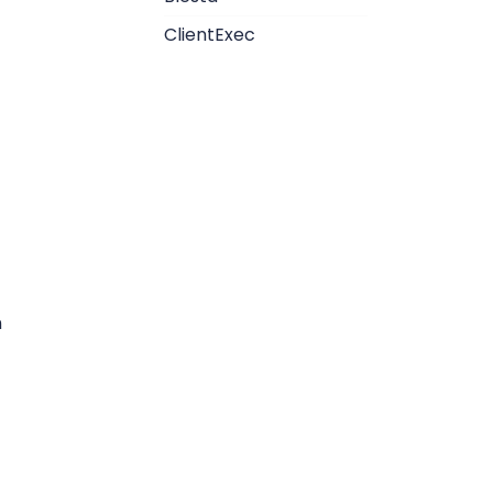
ClientExec
n