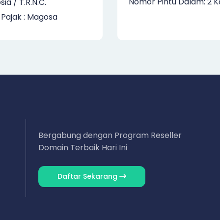
Nomor Pintu Dalam: 2 K
sia / T.R.N.C.
 Pajak : Magosa
Bergabung dengan Program Reseller
Domain Terbaik Hari Ini
Daftar Sekarang