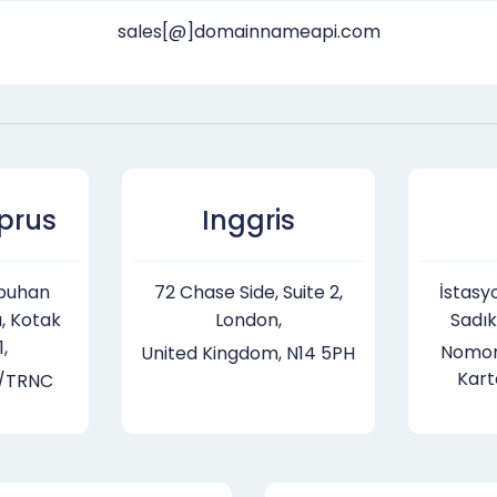
sales[@]domainnameapi.com
iprus
Inggris
buhan
72 Chase Side, Suite 2,
İstasy
, Kotak
London,
Sadık
,
Nomor
United Kingdom, N14 5PH
Kart
/TRNC