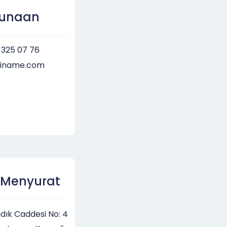
gunaan
 325 07 76
piname.com
-Menyurat
adık Caddesi No: 4