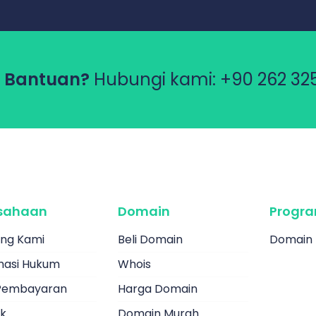
 Bantuan?
Hubungi kami:
+90 262 325
sahaan
Domain
Progra
ng Kami
Beli Domain
Domain 
masi Hukum
Whois
Pembayaran
Harga Domain
k
Domain Murah