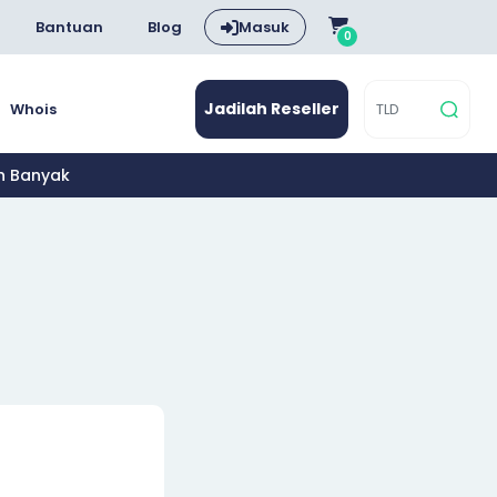
Bantuan
Blog
Masuk
0
Jadilah Reseller
Whois
ih Banyak