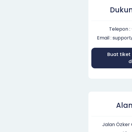
Dukun
Telepon :
Email : suppo
Buat tike
d
Ala
Jalan Özker 