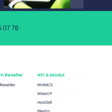
 07 76
m Reseller
API & Modul
Reseller
WHMCS
WiseCP
Hostbill
Blesta