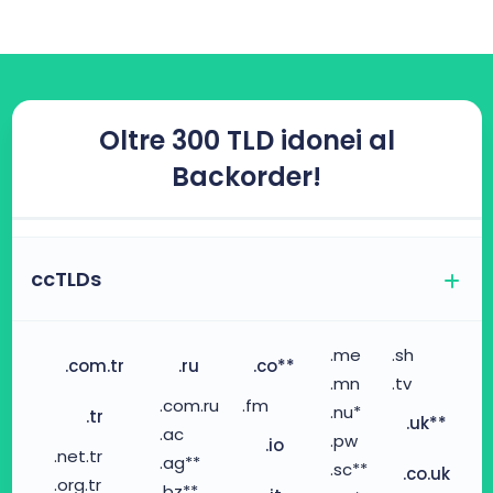
Oltre 300 TLD idonei al
Backorder!
ccTLDs
.me
.sh
.com.tr
.ru
.co**
.mn
.tv
.com.ru
.fm
.nu*
.tr
.uk**
.ac
.pw
.io
.net.tr
.ag**
.sc**
.co.uk
.org.tr
.bz**