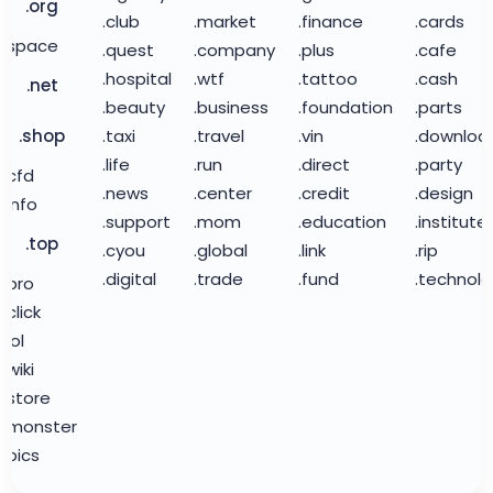
.org
.club
.market
.finance
.cards
.space
.quest
.company
.plus
.cafe
.hospital
.wtf
.tattoo
.cash
.net
.beauty
.business
.foundation
.parts
.shop
.taxi
.travel
.vin
.downloa
.life
.run
.direct
.party
.cfd
.news
.center
.credit
.design
.info
.support
.mom
.education
.institute
.top
.cyou
.global
.link
.rip
.digital
.trade
.fund
.technol
.pro
.click
.lol
.wiki
.store
.monster
.pics