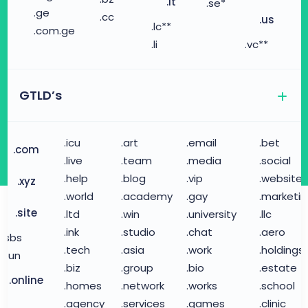
.it
.se*
.ge
.cc
.us
.lc**
.com.ge
.li
.vc**
GTLD’s
.icu
.art
.email
.bet
.com
.live
.team
.media
.social
.help
.blog
.vip
.website
.xyz
.world
.academy
.gay
.marketi
.site
.ltd
.win
.university
.llc
.ink
.studio
.chat
.aero
.sbs
.tech
.asia
.work
.holdings
.fun
.biz
.group
.bio
.estate
.online
.homes
.network
.works
.school
.agency
.services
.games
.clinic