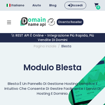
Italiano
Aiuto
Blog
Accedi
0
Diventa Reseller
🚀 REST API È Online - Integrazione Più Rapida, Più
Vendite Di Domini
Pagina iniziale
Blesta
Modulo Blesta
Blesta È Un Pannello Di Gestione Hosting Semplice E
Intuitivo Che Consente Di Gestire Facilmente I Servizi Di
Hosting E Dominio.