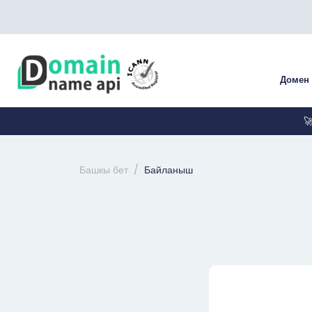
Домен

Башкы бет
Байланыш