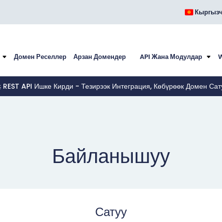
Кыргыз
Домен Реселлер
Арзан Домендер
API Жана Модулдар
 REST API Ишке Кирди - Тезирээк Интеграция, Көбүрөөк Домен Сат
Байланышуу
Сатуу