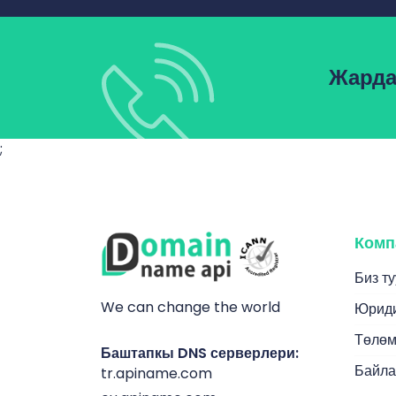
Жарда
;
Комп
Биз т
We can change the world
Юриди
Төлөм
Баштапкы DNS серверлери:
Байл
tr.apiname.com