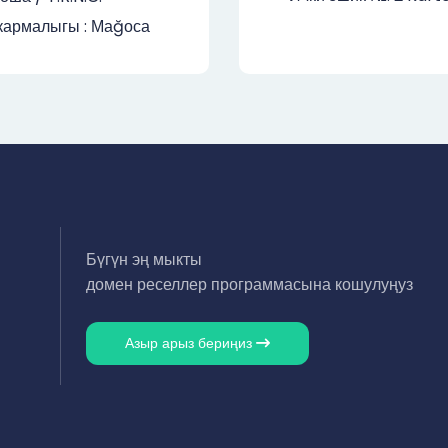
армалыгы : Маğоса
Бүгүн эң мыкты
домен реселлер программасына кошулуңуз
Азыр арыз бериңиз