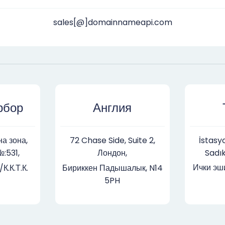
sales[@]domainnameapi.com
рбор
Англия
а зона,
72 Chase Side, Suite 2,
İstasy
№:531,
Лондон,
Sadı
Ички эш
.К.Т.К.
Бириккен Падышалык, N14
5PH