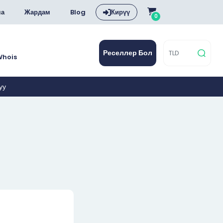
ча
Жардам
Blog
Кирүү
0
Реселлер Бол
Whois
уу