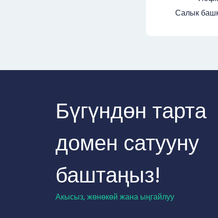
Салык башк
Бүгүндөн тарта
домен сатууну
баштаңыз!
Акысыз, жөнөкөй жана ыңгайлуу