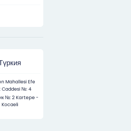
Түркия
on Mahallesi Efe
k Caddesi №: 4
ик №: 2 Kartepe -
Kocaeli