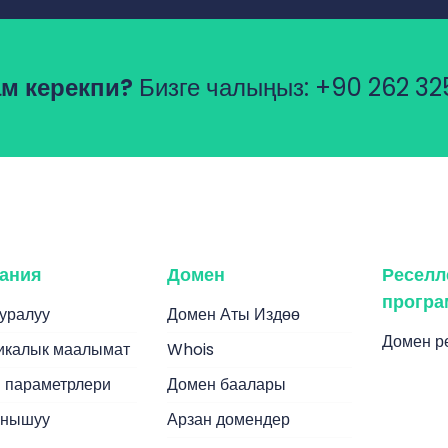
м керекпи?
Бизге чалыңыз:
+90 262 32
ания
Домен
Реселл
прогр
ууралуу
Домен Аты Издөө
Домен р
калык маалымат
Whois
 параметрлери
Домен баалары
анышуу
Арзан домендер