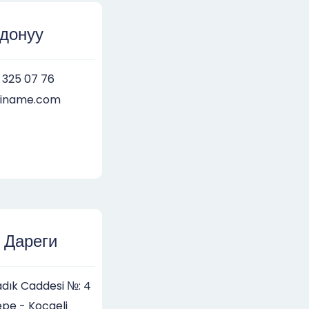
лдонуу
 325 07 76
piname.com
 Дареги
adık Caddesi №: 4
epe - Kocaeli