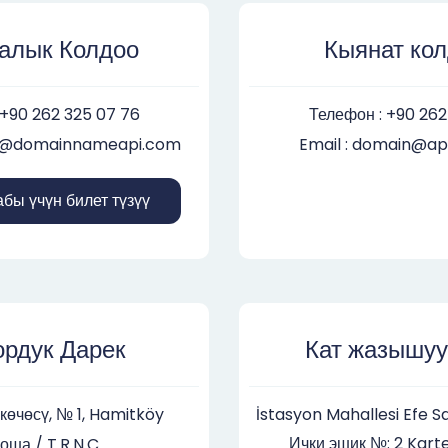
алык Колдоо
Кыянат ко
 +90 262 325 07 76
Телефон : +90 262
rt@domainnameapi.com
Email : domain@a
бы үчүн билет түзүү
рдук Дарек
Кат жазышуу
көчөсү, № 1, Hamitköy
İstasyon Mahallesi Efe S
Ички эшик №: 2 Kart
ша / T.R.N.C.