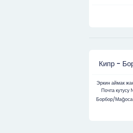
Кипр - Бо
Эркин аймак жан
Почта кутусу 
Борбор/Маğоса/К