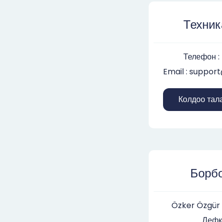
Техник
Телефон :
Email : suppo
Колдоо тала
Борбо
Özker Özgür 
Лефко