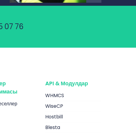
5 07 76
ер
API & Модулдар
аммасы
WHMCS
еселлер
WiseCP
Hostbill
Blesta