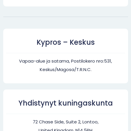
Kypros – Keskus
Vapaa-alue ja satama, Postilokero nro:531,
Keskus/Magosa/T.R.N.C.
Yhdistynyt kuningaskunta
72 Chase Side, Suite 2, Lontoo,
United Kingdom, N14 5PH