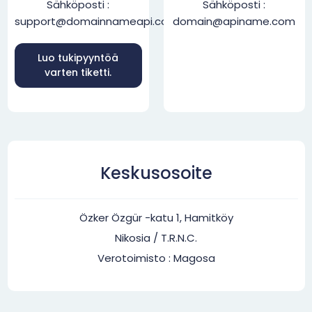
Sähköposti :
Sähköposti :
support@domainnameapi.com
domain@apiname.com
Luo tukipyyntöä
varten tiketti.
Keskusosoite
Özker Özgür -katu 1, Hamitköy
Nikosia / T.R.N.C.
Verotoimisto : Magosa