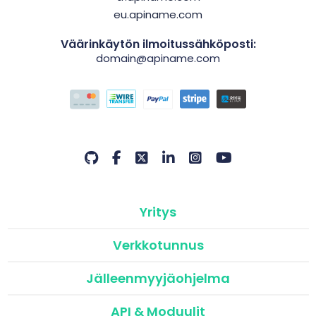
eu.apiname.com
Väärinkäytön ilmoitussähköposti:
domain@apiname.com
Yritys
Verkkotunnus
Jälleenmyyjäohjelma
API & Moduulit