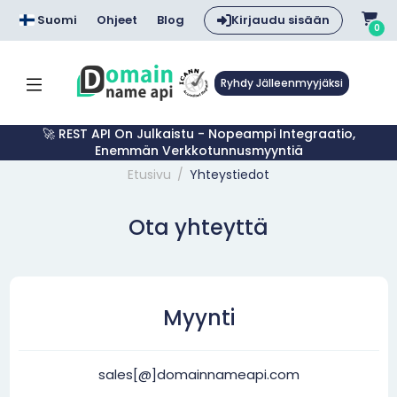
Suomi
Ohjeet
Blog
Kirjaudu sisään
0
Ryhdy Jälleenmyyjäksi
🚀 REST API On Julkaistu - Nopeampi Integraatio,
Enemmän Verkkotunnusmyyntiä
Etusivu
Yhteystiedot
Ota yhteyttä
Myynti
sales[@]domainnameapi.com