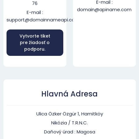
E-mail :
76
domain@apiname.com
E-mail :
support@domainnameapi.com
Vytvorte tiket
pre žiadosť o
podporu.
Hlavná Adresa
Ulica Özker Özgür 1, Hamitköy
Nikózia / T.R.N.C.
Daňový úrad : Magosa