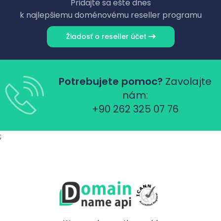
Pridajte sa ešte dnes
k najlepšiemu doménovému reseller programu
Žiadosť o reseller účet
Potrebujete pomoc?
Zavolajte
nám:
+90 262 325 07 76
;