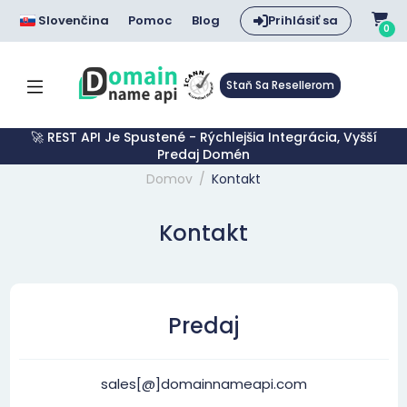
Slovenčina
Pomoc
Blog
Prihlásiť sa
0
Staň Sa Resellerom
🚀 REST API Je Spustené - Rýchlejšia Integrácia, Vyšší
Predaj Domén
Domov
Kontakt
Kontakt
Predaj
sales[@]domainnameapi.com