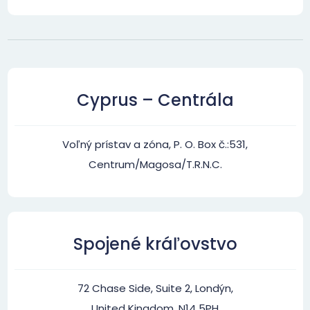
Cyprus – Centrála
Voľný prístav a zóna, P. O. Box č.:531,
Centrum/Magosa/T.R.N.C.
Spojené kráľovstvo
72 Chase Side, Suite 2, Londýn,
United Kingdom, N14 5PH