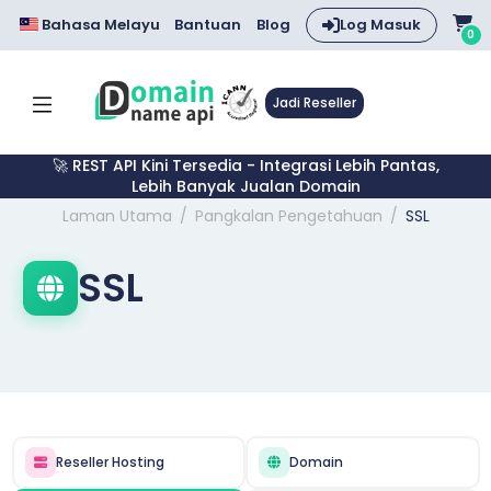
Bahasa Melayu
Bantuan
Blog
Log Masuk
0
Jadi Reseller
🚀 REST API Kini Tersedia - Integrasi Lebih Pantas,
Lebih Banyak Jualan Domain
Laman Utama
Pangkalan Pengetahuan
SSL
SSL
Reseller Hosting
Domain