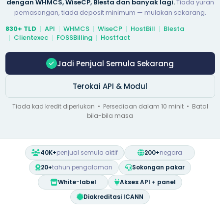
dengan WHMCS, WiseCP, Blesta dan banyak lagi.
Tiada yuran
pemasangan, tiada deposit minimum — mulakan sekarang.
830+ TLD
API
WHMCS
WiseCP
HostBill
Blesta
Clientexec
FOSSBilling
Hostfact
Jadi Penjual Semula Sekarang
Terokai API & Modul
Tiada kad kredit diperlukan • Persediaan dalam 10 minit • Batal
bila-bila masa
40K+
penjual semula aktif
200+
negara
20+
tahun pengalaman
Sokongan pakar
White-label
Akses API + panel
Diakreditasi ICANN