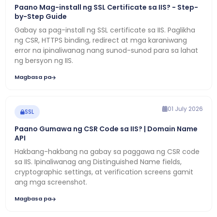
Paano Mag-install ng SSL Certificate sa IIS? - Step-
by-Step Guide
Gabay sa pag-install ng SSL certificate sa IIS. Paglikha
ng CSR, HTTPS binding, redirect at mga karaniwang
error na ipinaliwanag nang sunod-sunod para sa lahat
ng bersyon ng IIS.
Magbasa pa
01 July 2026
SSL
Paano Gumawa ng CSR Code sa IIS? | Domain Name
API
Hakbang-hakbang na gabay sa paggawa ng CSR code
sa IIS. Ipinaliwanag ang Distinguished Name fields,
cryptographic settings, at verification screens gamit
ang mga screenshot.
Magbasa pa