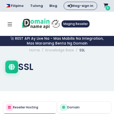
Filipino
Tulong
Blog
Mag-sign in
0
Maging Reseller
🚀 REST API Ay Live Na - Mas Mabilis Na Integration,
Mas Maraming Benta Ng Domain
Home
Knowledge Base
SSL
SSL
Reseller Hosting
Domain