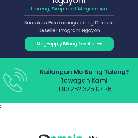
Ngayon!
Libreng, Simple, at Maginhawa
Sumali sa Pinakamagandang Domain
Reseller Program Ngayon
Mag-apply Bilang Reseller
Kailangan Mo Ba ng Tulong?
Tawagan Kami:
+90 262 325 07 76
;