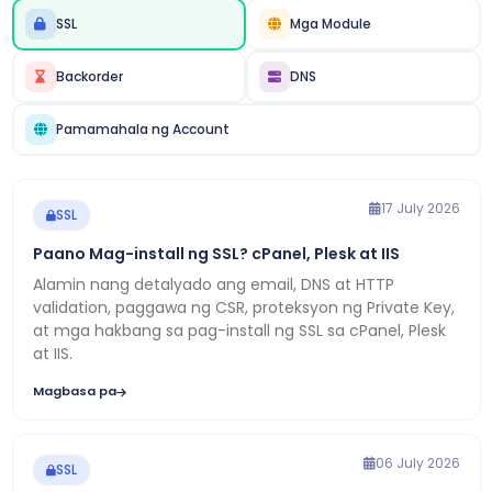
SSL
Mga Module
Backorder
DNS
Pamamahala ng Account
17 July 2026
SSL
Paano Mag-install ng SSL? cPanel, Plesk at IIS
Alamin nang detalyado ang email, DNS at HTTP
validation, paggawa ng CSR, proteksyon ng Private Key,
at mga hakbang sa pag-install ng SSL sa cPanel, Plesk
at IIS.
Magbasa pa
06 July 2026
SSL