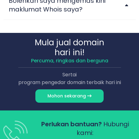
Bolehkah saya mengemas kini
maklumat Whois saya?
Mula jual domain
hari ini!
Percuma, ringkas dan berguna
Sertai
program pengedar domain terbaik hari ini
Mohon sekarang
Perlukan bantuan?
Hubungi
kami: