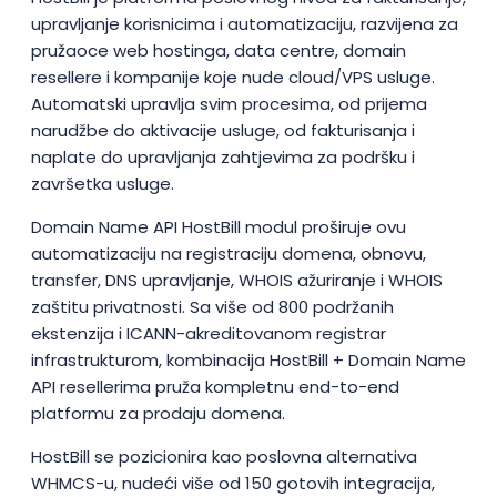
upravljanje korisnicima i automatizaciju, razvijena za
pružaoce web hostinga, data centre, domain
resellere i kompanije koje nude cloud/VPS usluge.
Automatski upravlja svim procesima, od prijema
narudžbe do aktivacije usluge, od fakturisanja i
naplate do upravljanja zahtjevima za podršku i
završetka usluge.
Domain Name API HostBill modul proširuje ovu
automatizaciju na registraciju domena, obnovu,
transfer, DNS upravljanje, WHOIS ažuriranje i WHOIS
zaštitu privatnosti. Sa više od 800 podržanih
ekstenzija i ICANN-akreditovanom registrar
infrastrukturom, kombinacija HostBill + Domain Name
API resellerima pruža kompletnu end-to-end
platformu za prodaju domena.
HostBill se pozicionira kao poslovna alternativa
WHMCS-u, nudeći više od 150 gotovih integracija,