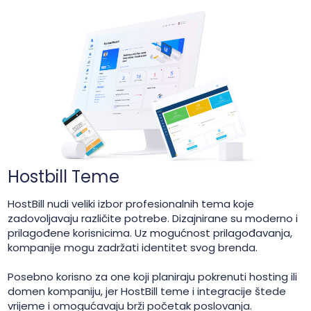
Hostbill Teme
HostBill nudi veliki izbor profesionalnih tema koje
zadovoljavaju različite potrebe. Dizajnirane su moderno i
prilagođene korisnicima. Uz mogućnost prilagođavanja,
kompanije mogu zadržati identitet svog brenda.
Posebno korisno za one koji planiraju pokrenuti hosting ili
domen kompaniju, jer HostBill teme i integracije štede
vrijeme i omogućavaju brži početak poslovanja.