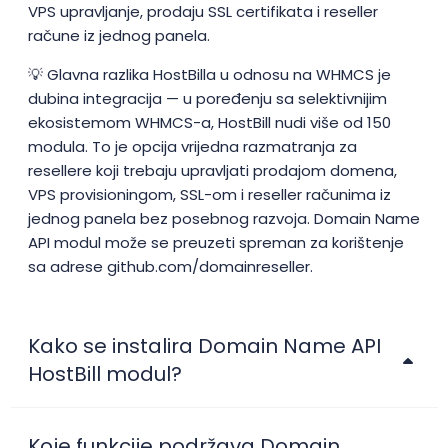
VPS upravljanje, prodaju SSL certifikata i reseller
račune iz jednog panela.
💡 Glavna razlika HostBilla u odnosu na WHMCS je
dubina integracija — u poređenju sa selektivnijim
ekosistemom WHMCS-a, HostBill nudi više od 150
modula. To je opcija vrijedna razmatranja za
resellere koji trebaju upravljati prodajom domena,
VPS provisioningom, SSL-om i reseller računima iz
jednog panela bez posebnog razvoja. Domain Name
API modul može se preuzeti spreman za korištenje
sa adrese github.com/domainreseller.
Kako se instalira Domain Name API
HostBill modul?
Koje funkcije podržava Domain