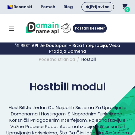
Bosanski
Pomoć
Blog
Prijavi se
0
Postani Reseller
🚀 REST API Je Dostupan - Brža Integracija, Veća
Prodaja Domena
🔥 .COM $7.99 – Dodatna Zarada Za Svaki .COM S E-
Mailom
Početna stranica
Hostbill
Hostbill modul
HostBill Je Jedan Od Najboljih Sistema Za Upravljanje
Domenama I Hostingom, S Naprednim Funkcijama I
Korisnički Prilagođenim Interfejsom. Pojednostavljuje
Važne Procese Poput Automatizacije, Fakturisanja I
Upravljanja Korisnicima, Što Ga Čini Idealnim Rješenjem