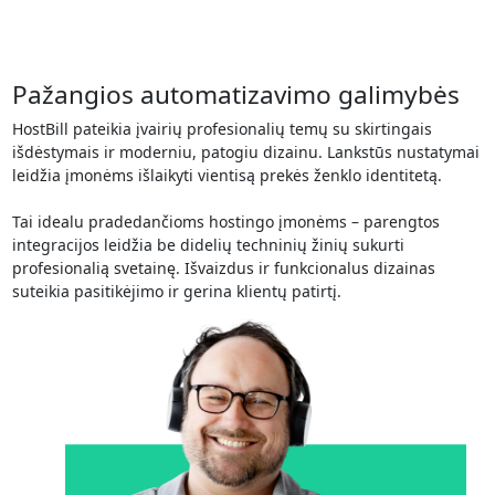
Pažangios automatizavimo galimybės
HostBill pateikia įvairių profesionalių temų su skirtingais
išdėstymais ir moderniu, patogiu dizainu. Lankstūs nustatymai
leidžia įmonėms išlaikyti vientisą prekės ženklo identitetą.
Tai idealu pradedančioms hostingo įmonėms – parengtos
integracijos leidžia be didelių techninių žinių sukurti
profesionalią svetainę. Išvaizdus ir funkcionalus dizainas
suteikia pasitikėjimo ir gerina klientų patirtį.