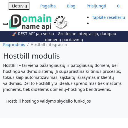
Lietuvių
Pagalba
Blog
Prisijungti
0
Tapkite reselleriu
🚀 REST API jau veikia - Greitesnė integracija, daugiau
domenų pardavimų
Pagrindinis
Hostbill integracija
Hostbill modulis
HostBill – tai viena pažangiausių ir patogiausių domenų bei
hostingo valdymo sistemų. Ji supaprastina kritinius procesus,
tokius kaip automatizavimas, sąskaitų išrašymas ir klientų
valdymas. Dėl to HostBill yra idealus sprendimas tiek mažoms
įmonėms, tiek didelėms domenų–hostingo bendrovėms.
Hostbill hostingo valdymo skydelio funkcijos