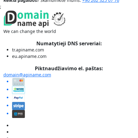
Reikia pagalbos?
Skambinkite mums:
+90 262 325 07 76
;
We can change the world
Numatytieji DNS serveriai:
tr.apiname.com
eu.apiname.com
Piktnaudžiavimo el. paštas:
domain@apiname.com