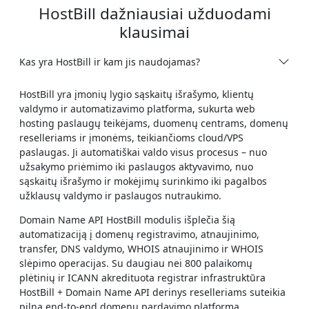
HostBill dažniausiai užduodami
klausimai
Kas yra HostBill ir kam jis naudojamas?
HostBill yra įmonių lygio sąskaitų išrašymo, klientų
valdymo ir automatizavimo platforma, sukurta web
hosting paslaugų teikėjams, duomenų centrams, domenų
reselleriams ir įmonėms, teikiančioms cloud/VPS
paslaugas. Ji automatiškai valdo visus procesus – nuo
užsakymo priėmimo iki paslaugos aktyvavimo, nuo
sąskaitų išrašymo ir mokėjimų surinkimo iki pagalbos
užklausų valdymo ir paslaugos nutraukimo.
Domain Name API HostBill modulis išplečia šią
automatizaciją į domenų registravimo, atnaujinimo,
transfer, DNS valdymo, WHOIS atnaujinimo ir WHOIS
slėpimo operacijas. Su daugiau nei 800 palaikomų
plėtinių ir ICANN akredituota registrar infrastruktūra
HostBill + Domain Name API derinys reselleriams suteikia
pilną end-to-end domenų pardavimo platformą.