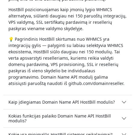
HostBill pozicionuojamas kaip įmonių lygio WHMCS
alternatyva, siūlanti daugiau nei 150 paruoštų integracijų,
VPS valdymą, SSL sertifikatų pardavimą ir resellerių
paskyras viename valdymo skydelyje.
💡 Pagrindinis HostBill skirtumas nuo WHMCS yra
integracijų gylis — palyginti su labiau selektyvia WHMCS
ekosistema, HostBill siūlo daugiau nei 150 modulių. Tai
verta apsvarstyti reselleriams, kuriems reikia valdyti
domenų pardavimą, VPS provisioning, SSL ir resellerių
paskyras iš vieno skydelio be individualaus
programavimo. Domain Name API modulį galima
atsisiųsti paruoštą naudoti iš github.com/domainreseller.
Kaip įdiegiamas Domain Name API HostBill modulis?
Kokias funkcijas palaiko Domain Name API HostBill
modulis?
Kokie yra minimalūs HostBill sistemos reikalavimai?