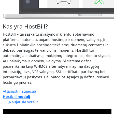
Kas yra HostBill?
HostBill – tai sąskaitų išrašymo ir klientų aptarnavimo
platforma, automatizuojanti hostingo ir domenų valdymą. Ji
sukurta žiniatinklio hostingo tiekėjams, duomenų centrams ir
debesų paslaugas teikiančioms įmonėms. HostBill turi
automatinį atsiskaitymą, mokėjimų integracijas, kliento skydelį,
API palaikymą ir domenų valdymą. Ši sistema dažnai
pasirenkama kaip WHMCS alternatyva ir apima daugybę
integracijų, pvz., VPS valdymą, SSL sertifikatų pardavimą bei
perpardavėjų paskyras. Dėl patogios sąsajos ją dažnai renkasi
hostingo įmonės.
Atsisiųsti naujausią
Hostbill modulį
Naujausia versija