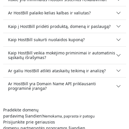
Ar HostBill palaiko kelias kalbas ir valiutas?
Kaip į HostBill pridėti produktą, domeną ir paslaugą?
Kaip HostBill sukurti nuolaidos kuponą?
Kaip HostBill veikia mokėjimo priminimai ir automatinis
sąskaitų išrašymas?
Ar galiu HostBill atlikti ataskaitų teikimą ir analizę?
Ar HostBill yra Domain Name API priklausanti
programinė įranga?
Pradėkite domenų
pardavimą šiandien!
Nemokama, paprasta ir patogu
Prisijunkite prie geriausios
domenų partnerystės programos šiandien