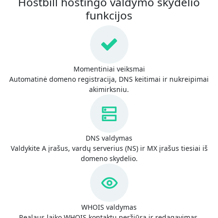
Hostbill hostingo valdymo skydelio
funkcijos
Momentiniai veiksmai
Automatinė domeno registracija, DNS keitimai ir nukreipimai
akimirksniu.
DNS valdymas
Valdykite A įrašus, vardų serverius (NS) ir MX įrašus tiesiai iš
domeno skydelio.
WHOIS valdymas
Realaus laiko WHOIS kontaktų peržiūra ir redagavimas.