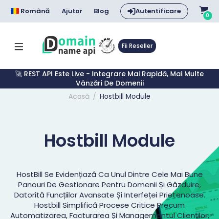
Română
Ajutor
Blog
Autentificare
0
Fii Reseller
🚀 REST API Este Live - Integrare Mai Rapidă, Mai Multe
Vânzări De Domenii
Acasă
Hostbill Module
Hostbill Module
HostBill Se Evidențiază Ca Unul Dintre Cele Mai Bune
Panouri De Gestionare Pentru Domenii Și Găzduire,
Datorită Funcțiilor Avansate Și Interfeței Prietenoase.
Hostbill Simplifică Procese Critice Precum
Automatizarea, Facturarea Și Managementul Clienților,