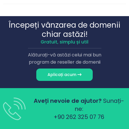
Începeți vânzarea de domenii
chiar astăzi!
Gratuit, simplu și util
Alăturați-vă astăzi celui mai bun
program de reseller de domenii
Aplicați acum
Aveți nevoie de ajutor?
Sunați-
ne:
+90 262 325 07 76