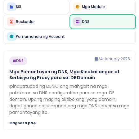
SSL
Mga Module
Backorder
DNS
Pamamahala ng Account
24 January 2026
DNS
Mga Pamantayan ng DNS, Mga Kinakailangan at
Serbisyo ng Proxy para sa .DE Domain
Ipinapatupad ng DENIC ang mahigpit na mga
patakaran sa DNS configuration para sa mga .DE
domain. Upang maging aktibo ang iyong domain,
dapat ganap na sumunod ang mga DNS server sa mga
pamantayang ito.
Magbasa pa