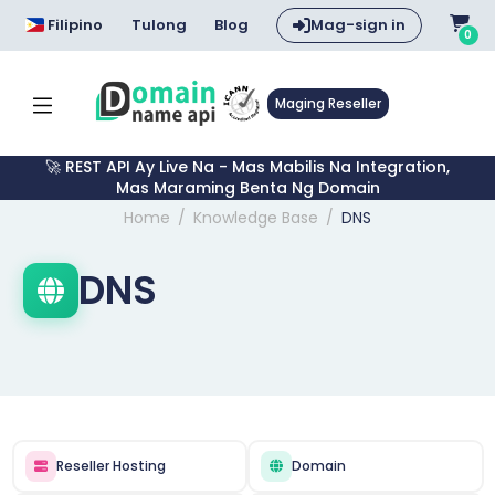
Filipino
Tulong
Blog
Mag-sign in
0
Maging Reseller
🚀 REST API Ay Live Na - Mas Mabilis Na Integration,
Mas Maraming Benta Ng Domain
Home
Knowledge Base
DNS
DNS
Reseller Hosting
Domain