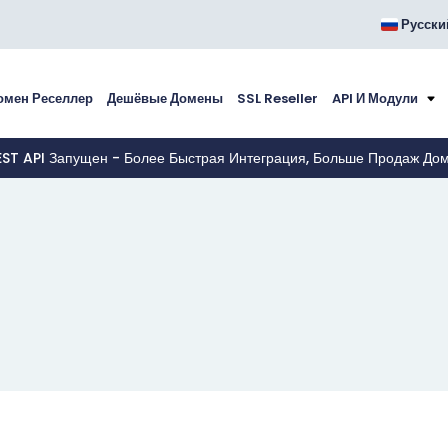
Русски
омен Реселлер
Дешёвые Домены
SSL Reseller
API И Модули
EST API Запущен - Более Быстрая Интеграция, Больше Продаж До