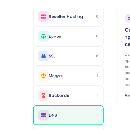
Reseller Hosting
0
С
Домен
т
6
с
DE
SSL
6
пр
до
ак
Модули
2
по
эт
Backorder
Чи
1
DNS
1