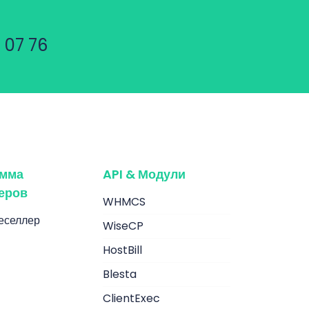
 07 76
амма
API & Модули
еров
WHMCS
еселлер
WiseCP
HostBill
Blesta
ClientExec