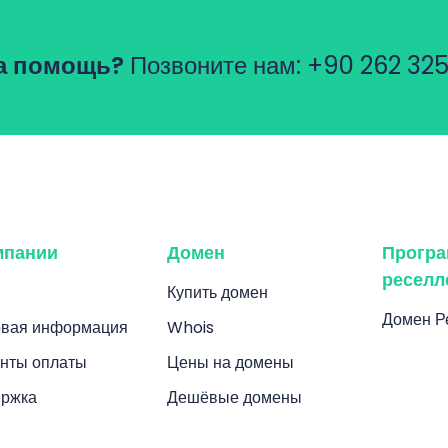
а помощь?
Позвоните нам:
+90 262 325
мпании
Домен
Прогр
реселл
Купить домен
Домен Р
вая информация
Whois
нты оплаты
Цены на домены
ржка
Дешёвые домены