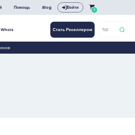
й
Помощь
Blog
Войти
0
Стать Реселлером
Whois
менов