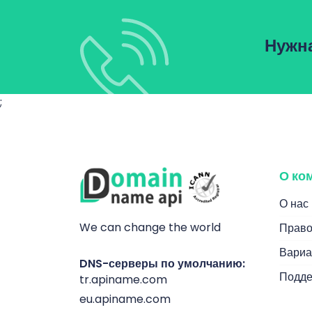
Нужн
;
О ко
О нас
We can change the world
Право
Вариа
DNS-серверы по умолчанию:
Подде
tr.apiname.com
eu.apiname.com