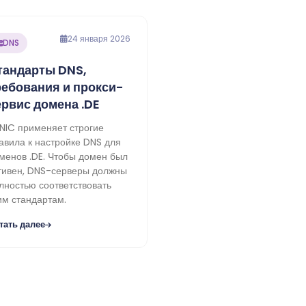
24 января 2026
DNS
тандарты DNS,
ребования и прокси-
ервис домена .DE
NIC применяет строгие
авила к настройке DNS для
менов .DE. Чтобы домен был
тивен, DNS-серверы должны
лностью соответствовать
им стандартам.
тать далее