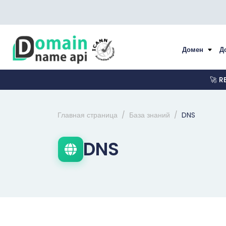
Домен
Д
🚀 R
Главная страница
База знаний
DNS
DNS