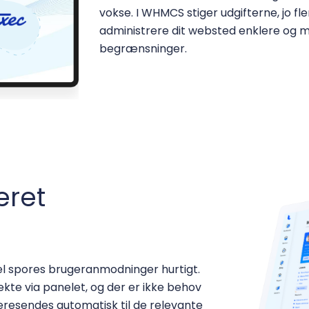
vokse. I WHMCS stiger udgifterne, jo fl
administrere dit websted enklere og 
begrænsninger.
eret
 spores brugeranmodninger hurtigt.
te via panelet, og der er ikke behov
eresendes automatisk til de relevante