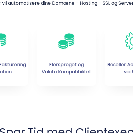
 vil automatisere dine Domæne – Hosting – SSL og Server
Fakturering
Flersproget og
Reseller A
ation
Valuta Kompatibilitet
via
Spar Tid med Clientexe