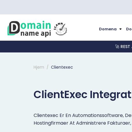
Domena
Do
🚀 REST
Hjem
Clientexec
ClientExec Integra
Clientexec Er En Automationssoftware, De
Hostingfirmaer At Administrere Fakturaer