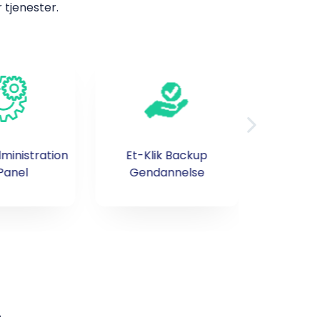
 tjenester.
dministration
Et-Klik Backup
ClientExe
 Panel
Gendannelse
Synkro
c