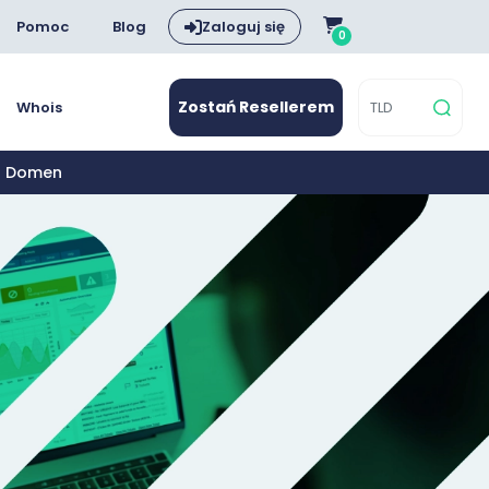
Pomoc
Blog
Zaloguj się
0
Zostań Resellerem
Whois
aż Domen