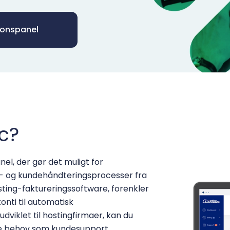
ionspanel
c?
el, der gør det muligt for
gs- og kundehåndteringsprocesser fra
ting-faktureringssoftware, forenkler
nti til automatisk
dviklet til hostingfirmaer, kan du
de behov som kundesupport,