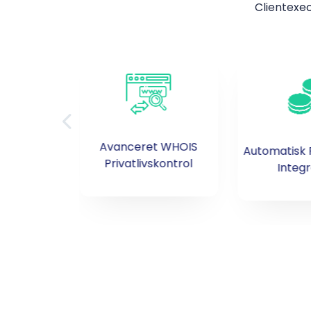
Clientexec
Avanceret WHOIS
LD og
Automatisk 
Privatlivskontrol
pport
Integr