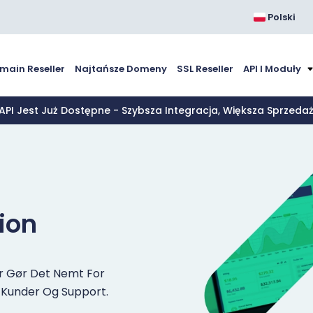
Polski
main Reseller
Najtańsze Domeny
SSL Reseller
API I Moduły
 API Jest Już Dostępne - Szybsza Integracja, Większa Sprzed
tion
r Gør Det Nemt For
, Kunder Og Support.