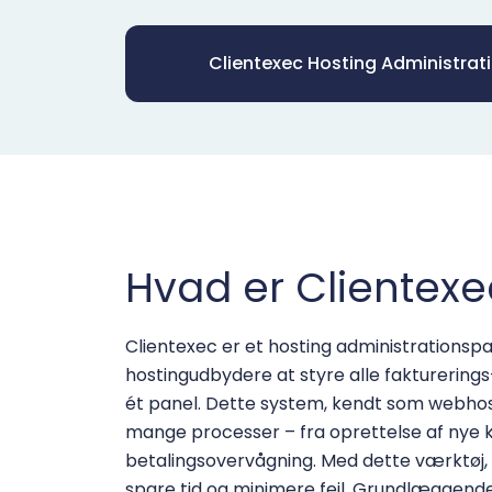
Clientexec Hosting Administrat
Hvad er Clientexe
Clientexec er et hosting administrationspan
hostingudbydere at styre alle fakturerin
ét panel. Dette system, kendt som webhos
mange processer – fra oprettelse af nye ko
betalingsovervågning. Med dette værktøj, u
spare tid og minimere fejl. Grundlæggen