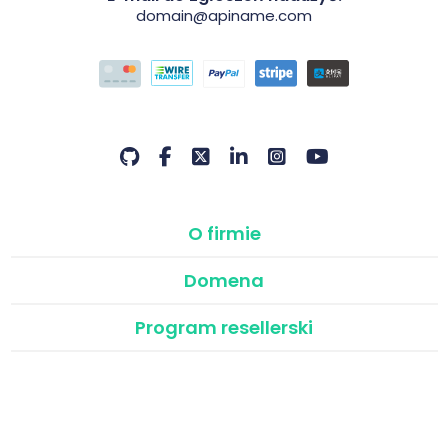
domain@apiname.com
O firmie
Domena
Program resellerski
API & Moduły
©2026 Domain Name API | Program Resellerski Atak
Domain