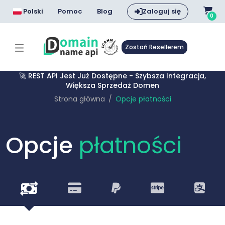
Polski
Pomoc
Blog
Zaloguj się
0
Zostań Resellerem
🚀 REST API Jest Już Dostępne - Szybsza Integracja,
Większa Sprzedaż Domen
Strona główna
Opcje płatności
Opcje
płatności