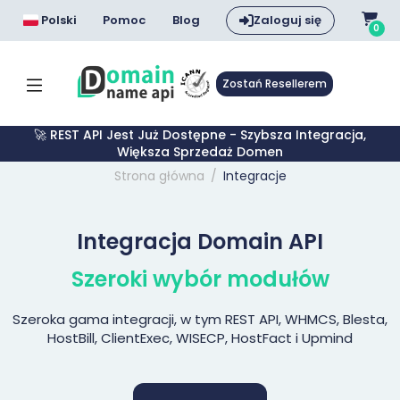
Polski
Pomoc
Blog
Zaloguj się
0
Zostań Resellerem
🚀 REST API Jest Już Dostępne - Szybsza Integracja,
Większa Sprzedaż Domen
Strona główna
Integracje
Integracja Domain API
Szeroki wybór modułów
Szeroka gama integracji, w tym REST API, WHMCS, Blesta,
HostBill, ClientExec, WISECP, HostFact i Upmind