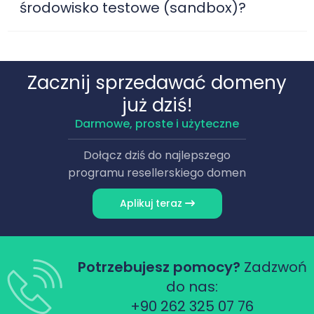
środowisko testowe (sandbox)?
Zacznij sprzedawać domeny
już dziś!
Darmowe, proste i użyteczne
Dołącz dziś do najlepszego
programu resellerskiego domen
Aplikuj teraz
Potrzebujesz pomocy?
Zadzwoń
do nas:
+90 262 325 07 76