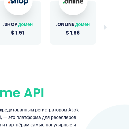
.ONLINE
домен
.BIZ
домен
.XYZ
$
1.96
$
22.49
$
1
me API
кредитованным регистратором Atak
ti, — это платформа для реселлеров
м и партнёрам самые популярные и