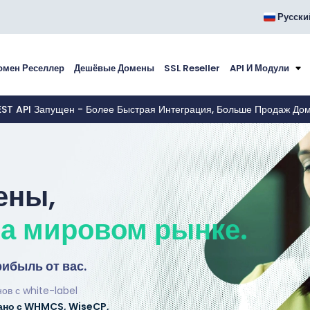
Русски
омен Реселлер
Дешёвые Домены
SSL Reseller
API И Модули
EST API Запущен - Более Быстрая Интеграция, Больше Продаж До
ены,
на мировом рынке.
рибыль от вас.
ов с white-label
ано с WHMCS, WiseCP,