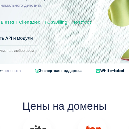
минимального депозита —
Blesta
ClientExec
FOSSBilling
Hostfact
ть API и модули
Отмена в любое время
0+
лет опыта
Экспертная поддержка
White-label
Цены на домены