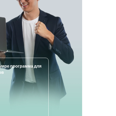
мире программа для
ов