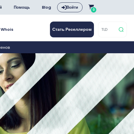
й
Помощь
Blog
Войти
0
Стать Реселлером
Whois
менов