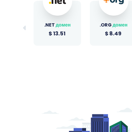
домен
.ORG
домен
.SITE
домен
3.51
$
8.49
$
0.96