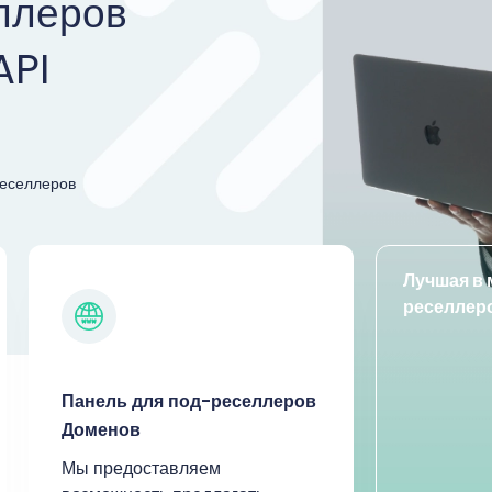
ллеров
API
реселлеров
Лучшая в 
реселлер
Панель для под-реселлеров
Доменов
Мы предоставляем