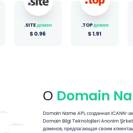
.TOP
домен
.SHOP
домен
$
1.91
$
1.51
О
Domain Na
Domain Name API, созданная ICANN-ак
Domain Bilgi Teknolojileri Anonim Şirke
доменов, предлагающая своим клиента