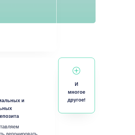
И
многое
другое!
мальных и
ьных
епозита
тавляем
ть депонировать