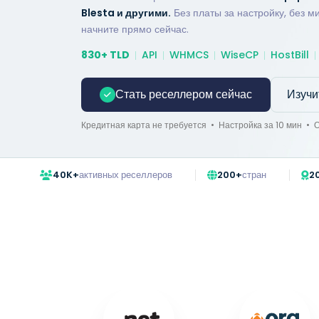
Blesta и другими.
Без платы за настройку, без 
начните прямо сейчас.
830+ TLD
API
WHMCS
WiseCP
HostBill
Стать реселлером сейчас
Изучи
Кредитная карта не требуется • Настройка за 10 мин • 
40K+
активных реселлеров
200+
стран
2