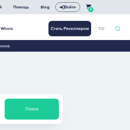
й
Помощь
Blog
Войти
0
Стать Реселлером
Whois
менов
Поиск