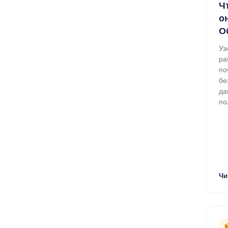
Ч
о
О
Уз
ра
по
бе
да
по
Чи