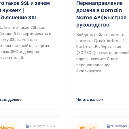
то такое SSL и зачем
Перенаправление
н нужен? |
домена в Domain
бъяснение SSL
Name API|Быстрое
руководство
найте, что такое SSL, как
ботают SSL-сертификаты и
Войдите, найдите домен;
чему SSL важен для
нажмите Quick Actions >
зопасности сайта, защиты
Redirect. Выберите тип
нных, SEO и доверия
(301/302), введите целево
льзователей.
адрес, нажмите Save;
перенаправление
активируется.
тать далее
Читать далее
27 января 2026
26 января 
Модули
Модули