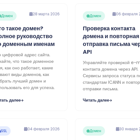
28 марта 2026
06 февраля 
Домен
Домен
то такое домен?
Проверка контакта
олное руководство
домена и повторная
о доменным именам
отправка письма че
API
о цифровой адрес сайта.
найте, что такое доменное
Управляйте проверкой e-m
я, как оно работает, какие
контакта домена через API.
вают виды доменов, как
Сервисы запроса статуса п
брать лучший домен и
стандартам ICANN и повто
пользовать его для успеха.
отправки письма.
тать далее
Читать далее
04 февраля 2026
30 января 
SSL
Домен