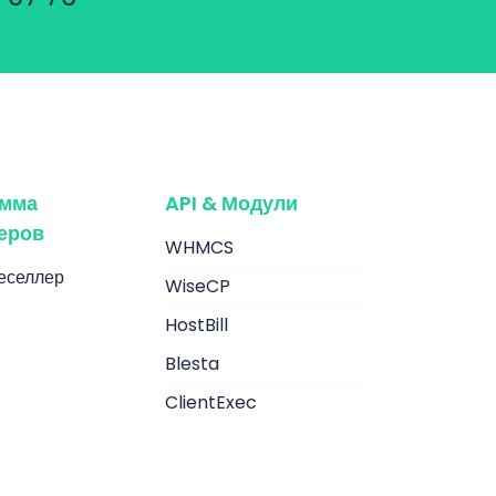
амма
API & Модули
еров
WHMCS
еселлер
WiseCP
HostBill
Blesta
ClientExec