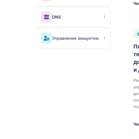
Чи
DNS
1
Управление аккаунтом
1
П
т
д
и
Ре
уп
до
пл
по
Чи