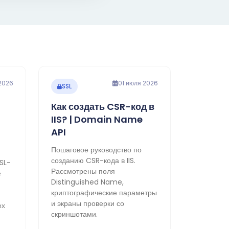
2026
01 июля 2026
SSL
Как создать CSR-код в
IIS? | Domain Name
API
Пошаговое руководство по
созданию CSR-кода в IIS.
SL-
Рассмотрены поля
е
Distinguished Name,
криптографические параметры
и экраны проверки со
ех
скриншотами.