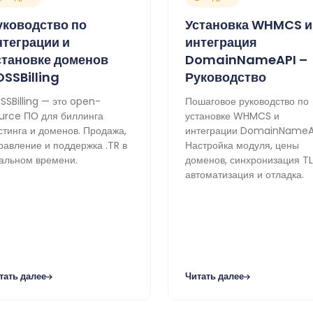
уководство по
Установка WHMCS и
нтеграции и
интеграция
становке доменов
DomainNameAPI –
OSSBilling
Руководство
SSBilling — это open-
Пошаговое руководство по
urce ПО для биллинга
установке WHMCS и
стинга и доменов. Продажа,
интеграции DomainNameA
равление и поддержка .TR в
Настройка модуля, цены
альном времени.
доменов, синхронизация TL
автоматизация и отладка.
тать далее
Читать далее