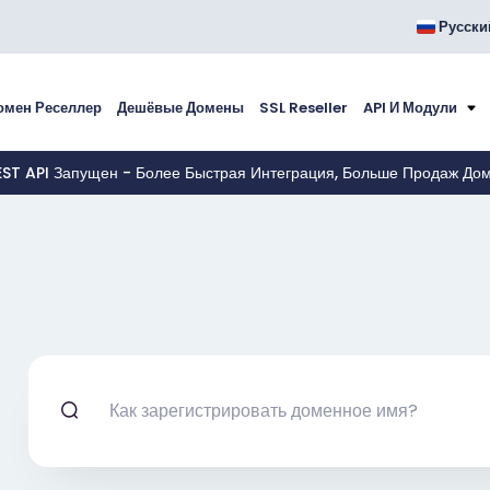
Русски
омен Реселлер
Дешёвые Домены
SSL Reseller
API И Модули
EST API Запущен - Более Быстрая Интеграция, Больше Продаж До