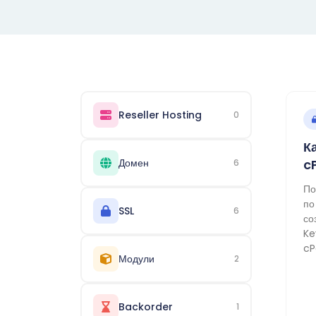
Reseller Hosting
0
К
Домен
cP
6
По
по
SSL
6
со
Ke
cP
Модули
2
Backorder
1