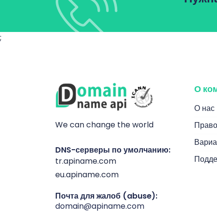
;
О ко
О нас
We can change the world
Право
Вариа
DNS-серверы по умолчанию:
Подде
tr.apiname.com
eu.apiname.com
Почта для жалоб (abuse):
domain@apiname.com