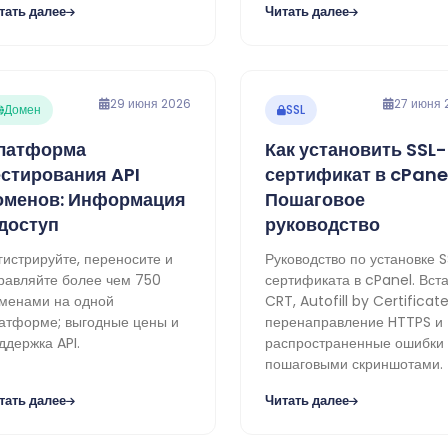
тать далее
Читать далее
29 июня 2026
27 июня 
Домен
SSL
латформа
Как установить SSL-
естирования API
сертификат в cPane
оменов: Информация
Пошаговое
 доступ
руководство
гистрируйте, переносите и
Руководство по установке S
равляйте более чем 750
сертификата в cPanel. Вст
менами на одной
CRT, Autofill by Certificate
атформе; выгодные цены и
перенаправление HTTPS и
ддержка API.
распространенные ошибки
пошаговыми скриншотами.
тать далее
Читать далее