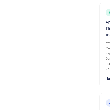
Ч
П
п
эт
Уз
им
бы
вы
ис
Чи