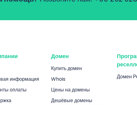
мпании
Домен
Прогр
реселл
Купить домен
Домен Р
вая информация
Whois
нты оплаты
Цены на домены
ржка
Дешёвые домены