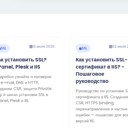
13 июля 2026
03 июля 
SSL
SSL
ак установить SSL?
Как установить SSL-
anel, Plesk и IIS
сертификат в IIS? -
Пошаговое
дробно узнайте о проверке
руководство
 e-mail, DNS и HTTP,
здании CSR, защите Private
Руководство по установке S
y и шагах установки SSL в
сертификата в IIS. Создани
anel, Plesk и IIS.
CSR, HTTPS binding,
перенаправление и частые
ошибки — пошагово для вс
версий IIS.