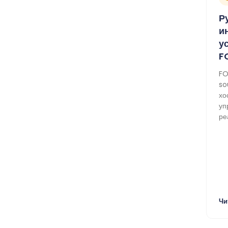
Р
и
у
F
FO
so
хо
уп
ре
Чи