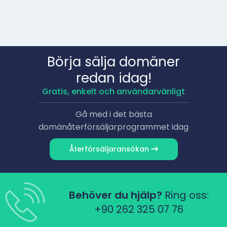
Börja sälja domäner
redan idag!
Gratis, enkelt och användarvänligt
Gå med i det bästa
domänåterförsäljarprogrammet idag
Återförsäljaransökan
Behöver du hjälp?
Ring oss:
+90 262 325 07 76