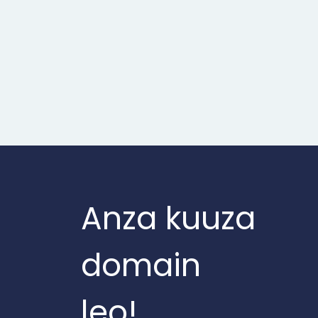
Anza kuuza
domain
leo!