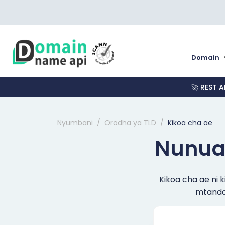
Domain
🚀 REST A
Nyumbani
Orodha ya TLD
Kikoa cha ae
Nunua 
Kikoa cha ae ni k
mtandao