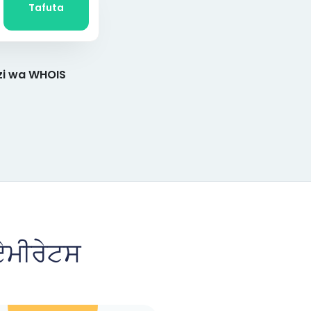
Tafuta
zi wa WHOIS
ਏਮੀਰੇਟਸ