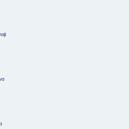
aji
wa
a