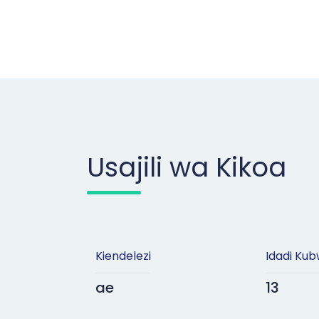
Usajili wa Kikoa
Kiendelezi
Idadi Kub
ae
13