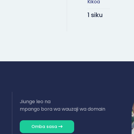
Kikoa
1 siku
Jiunge leo na
mpango bora wa wauzaji wa domain
Omba sasa