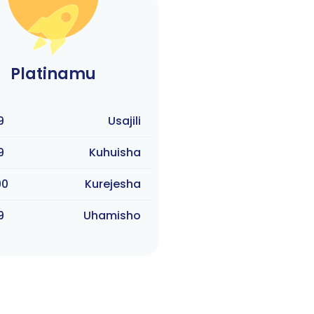
Platinamu
9
Usajili
9
Kuhuisha
90
Kurejesha
9
Uhamisho