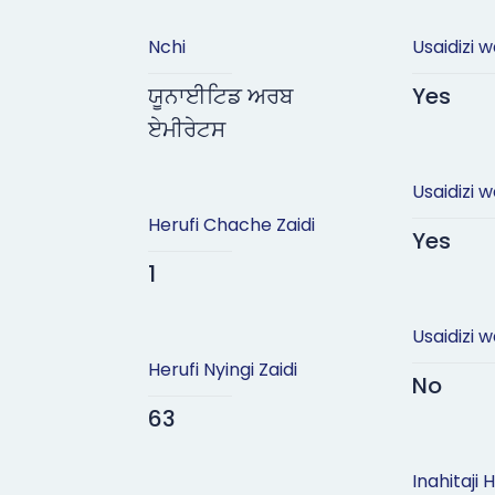
Nchi
Usaidizi 
ਯੂਨਾਈਟਿਡ ਅਰਬ
Yes
ਏਮੀਰੇਟਸ
Usaidizi 
Herufi Chache Zaidi
Yes
1
Usaidizi w
Herufi Nyingi Zaidi
No
63
Inahitaji H