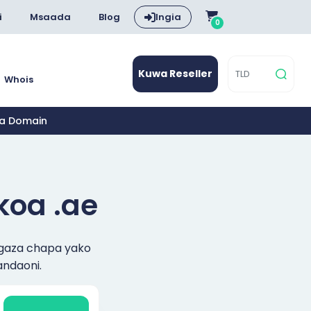
i
Msaada
Blog
Ingia
0
Kuwa Reseller
Whois
 Ya Domain
koa .ae
tangaza chapa yako
andaoni.