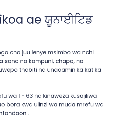
ikoa ae ਯੂਨਾਈਟਿਡ
wango cha juu lenye msimbo wa nchi
wa sana na kampuni, chapa, na
wepo thabiti na unaoaminika katika
fu wa 1 - 63 na kinaweza kusajiliwa
guo bora kwa ulinzi wa muda mrefu wa
tandaoni.