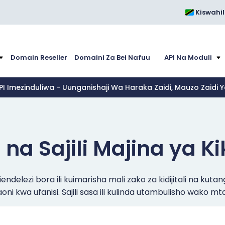
Kiswahil
Domain Reseller
Domaini Za Bei Nafuu
API Na Moduli
PI Imezinduliwa - Uunganishaji Wa Haraka Zaidi, Mauzo Zaidi
na Sajili Majina ya Ki
iendelezi bora ili kuimarisha mali zako za kidijitali na ku
ni kwa ufanisi. Sajili sasa ili kulinda utambulisho wako mt