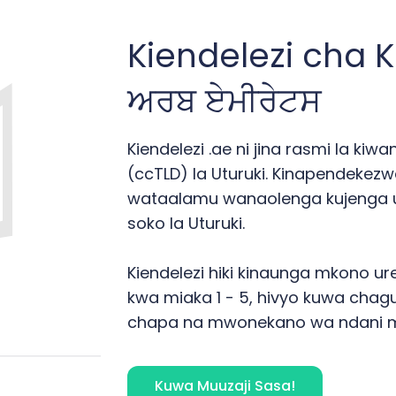
Kiendelezi cha K
ਅਰਬ ਏਮੀਰੇਟਸ
Kiendelezi .ae ni jina rasmi la ki
(ccTLD) la Uturuki. Kinapendekez
wataalamu wanaolenga kujenga u
soko la Uturuki.
Kiendelezi hiki kinaunga mkono ure
kwa miaka 1 - 5, hivyo kuwa cha
chapa na mwonekano wa ndani m
Kuwa Muuzaji Sasa!