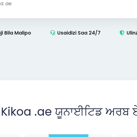
i Bila Malipo
Usaidizi Saa 24/7
Ulin
 Kikoa .ae ਯੂਨਾਈਟਿਡ ਅਰਬ 