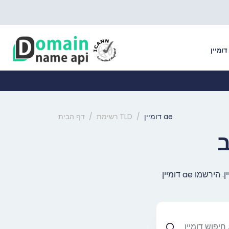
דומיין
דומיין ae
רשימת TLD
דף הבית
דומיין ae הוא סיומת אידיאלית לחיזוק הנכסים הדיגיטליים שלכם ולקידום יעיל של המותג שלכם אונליין. הירשמו