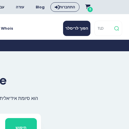
התחברות
Blog
עזרה
עבר
0
הפוך לריסלר
Whois
רכשו ור
חיפוש