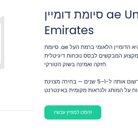
סיומת דומיין ae United Arab
Emirates
סיומת .ae היא הדומיין הלאומי ברמת העל (ccTLD) הרשמי של טורקיה. היא מועדפת
 מקצוע המבקשים לבסס נוכחות דיגיטלית
חזקה ואמינה בשוק הטורקי.
סיומת זו תומכת ב-1–63 תווים וניתן לרשום אותה ל-1–5 שנים — בחירה מצוינת
הפכו למפיץ עכשיו!