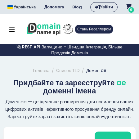
Українська
Допомога
Blog
Увійти
0
Стань Реселлером
🚀 REST API Запущено - Швидша Інтеграція, Більше
Продажів Доменів
Головна
Список TLD
Домен ae
Придбайте та зареєструйте
ae
доменні імена
Домен ae — це ідеальне розширення для посилення ваших
цифрових активів і ефективного просування бренду онлайн.
Зареєструйте зараз і захистіть свою онлайн-ідентичність.