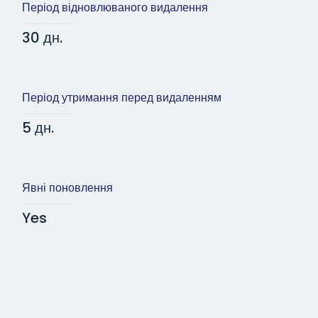
Період відновлюваного видалення
30 дн.
Період утримання перед видаленням
5 дн.
Явні поновлення
Yes