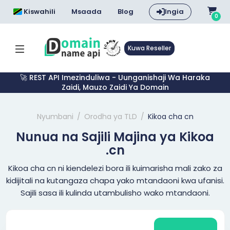
Kiswahili
Msaada
Blog
Ingia
0
Kuwa Reseller
🚀 REST API Imezinduliwa - Uunganishaji Wa Haraka
Zaidi, Mauzo Zaidi Ya Domain
Nyumbani
Orodha ya TLD
Kikoa cha cn
Nunua na Sajili Majina ya Kikoa
.cn
Kikoa cha cn ni kiendelezi bora ili kuimarisha mali zako za
kidijitali na kutangaza chapa yako mtandaoni kwa ufanisi.
Sajili sasa ili kulinda utambulisho wako mtandaoni.