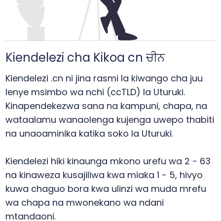
Kiendelezi cha Kikoa cn ਚੀਨ
Kiendelezi .cn ni jina rasmi la kiwango cha juu
lenye msimbo wa nchi (ccTLD) la Uturuki.
Kinapendekezwa sana na kampuni, chapa, na
wataalamu wanaolenga kujenga uwepo thabiti
na unaoaminika katika soko la Uturuki.
Kiendelezi hiki kinaunga mkono urefu wa 2 - 63
na kinaweza kusajiliwa kwa miaka 1 - 5, hivyo
kuwa chaguo bora kwa ulinzi wa muda mrefu
wa chapa na mwonekano wa ndani
mtandaoni.