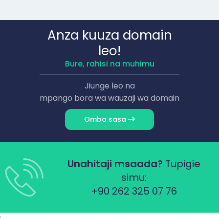
Anza kuuza domain
leo!
Bure, rahisi na muhimu
Jiunge leo na
mpango bora wa wauzaji wa domain
Omba sasa
Unahitaji msaada?
Tupigie
simu:
+90 262 325 07 76
;