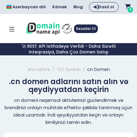
Azərbaycan dili
Kömək
Blog
Daxil ol
0
Reseller Ol
🚀 REST API Istifadəyə Verildi - Daha Sürətli
Inteqrasiya, Daha Çox Domen Satışı
Ana səhifə
TLD Siyahısı
cn Domen
.cn domen adlarını satın alın və
qeydiyyatdan keçirin
cn domeni rəqəmsal aktivlərinizi gücləndirmək və
brendinizi onlayn mühitdə effektiv şəkildə tanıtmaq üçün
ideal uzantıdır. İndi qeydiyyatdan keçin və onlayn
kimliyinizi təmin edin.