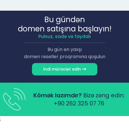
Bu gündən
domen satışına başlayın!
Pulsuz, sadə və faydalı
Bu gün ən yaxşı
domen reseller proqramına qoşulun
İndi müraciət edin
Kömək lazımdır?
Bizə zəng edin:
+90 262 325 07 76
;