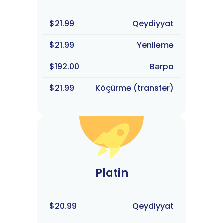
$21.99
Qeydiyyat
$21.99
Yeniləmə
$192.00
Bərpa
$21.99
Köçürmə (transfer)
Platin
$20.99
Qeydiyyat