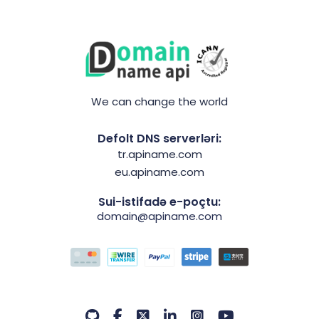
We can change the world
Defolt DNS serverləri:
tr.apiname.com
eu.apiname.com
Sui-istifadə e-poçtu:
domain@apiname.com