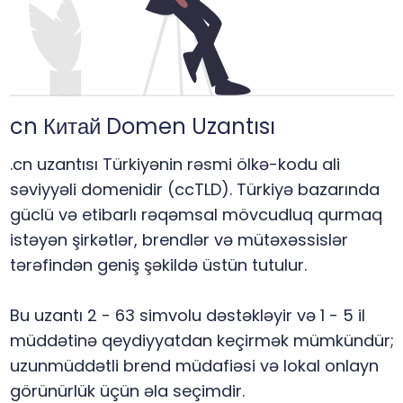
cn Китай Domen Uzantısı
.cn uzantısı Türkiyənin rəsmi ölkə-kodu ali
səviyyəli domenidir (ccTLD). Türkiyə bazarında
güclü və etibarlı rəqəmsal mövcudluq qurmaq
istəyən şirkətlər, brendlər və mütəxəssislər
tərəfindən geniş şəkildə üstün tutulur.
Bu uzantı 2 - 63 simvolu dəstəkləyir və 1 - 5 il
müddətinə qeydiyyatdan keçirmək mümkündür;
uzunmüddətli brend müdafiəsi və lokal onlayn
görünürlük üçün əla seçimdir.