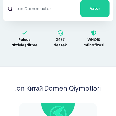
Axtar
Pulsuz
24/7
WHOIS
aktivləşdirmə
dəstək
mühafizəsi
.cn Китай Domen Qiymətləri