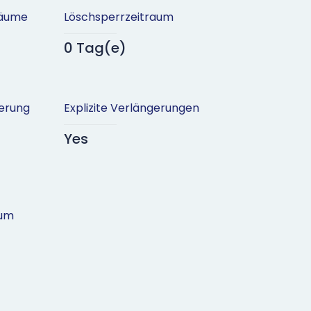
räume
Löschsperrzeitraum
0 Tag(e)
erung
Explizite Verlängerungen
Yes
aum