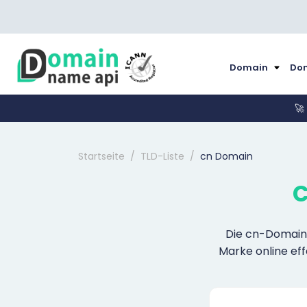
Domain
Dom
🚀
Startseite
TLD-Liste
cn Domain
Die cn-Domain i
Marke online effe