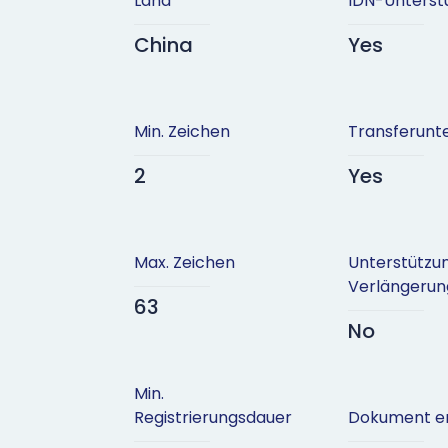
Land
IDN-Unterst
China
Yes
Min. Zeichen
Transferunt
2
Yes
Max. Zeichen
Unterstützu
Verlängeru
63
No
Min.
Registrierungsdauer
Dokument er