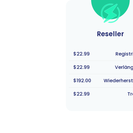
Reseller
$22.99
Registr
$22.99
Verlän
$192.00
Wiederherst
$22.99
Tr