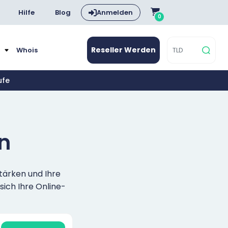
Hilfe
Blog
Anmelden
0
Reseller Werden
e
Whois
ufe
n
stärken und Ihre
 sich Ihre Online-