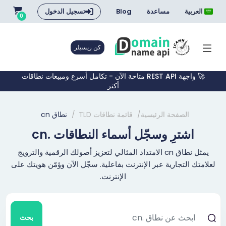
العربية
مساعدة
Blog
تسجيل الدخول
0
كن ريسيلر
🚀 واجهة REST API متاحة الآن - تكامل أسرع ومبيعات نطاقات
أكثر
الصفحة الرئيسية
قائمة نطاقات TLD
نطاق cn
اشترِ وسجّل أسماء النطاقات .cn
يمثل نطاق cn الامتداد المثالي لتعزيز أصولك الرقمية والترويج
لعلامتك التجارية عبر الإنترنت بفاعلية. سجّل الآن وؤمّن هويتك على
الإنترنت.
بحث