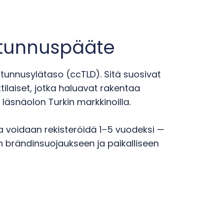
otunnuspääte
atunnusylätaso (ccTLD). Sitä suosivat
ttilaiset, jotka haluavat rakentaa
 läsnäolon Turkin markkinoilla.
 voidaan rekisteröidä 1–5 vuodeksi —
n brändinsuojaukseen ja paikalliseen