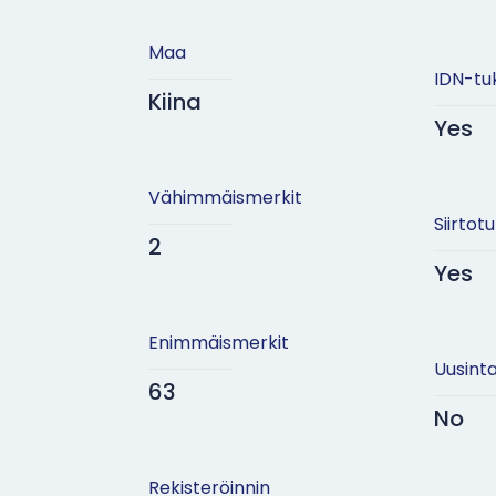
Maa
IDN-tu
Kiina
Yes
Vähimmäismerkit
Siirtotu
2
Yes
Enimmäismerkit
Uusinta
63
No
Rekisteröinnin