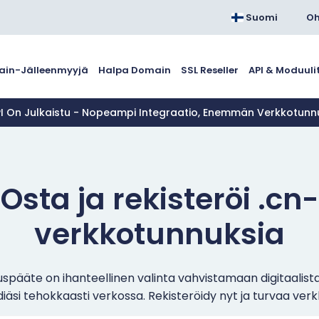
Suomi
Oh
in-Jälleenmyyjä
Halpa Domain
SSL Reseller
API & Moduuli
PI On Julkaistu - Nopeampi Integraatio, Enemmän Verkkotun
Osta ja rekisteröi .cn-
verkkotunnuksia
pääte on ihanteellinen valinta vahvistamaan digitaalista
si tehokkaasti verkossa. Rekisteröidy nyt ja turvaa verkk