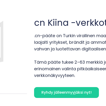
cn Kiina -verkk
.cn-pääte on Turkin virallinen ma
laajalti yritykset, brändit ja amma
vahvan ja luotettavan digitaalisen
Tämä pääte tukee 2–63 merkkiä ja
erinomainen valinta pitkäaikaisee
verkkonäkyvyyteen.
Ryhdy jälleenmyyjäksi nyt!