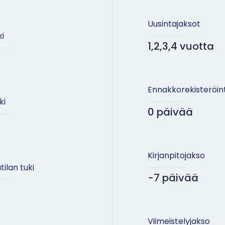
Uusintajaksot
ki
1,2,3,4 vuotta
Ennakkorekisteröint
ki
0 päivää
Kirjanpitojakso
tilan tuki
-7 päivää
Viimeistelyjakso