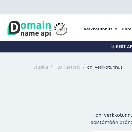
Verkkotunnus
Doma
🚀 REST A
Etusivu
TLD-luettelo
cn-verkkotunnus
cn-verkkotunnus
edistämään brändiä