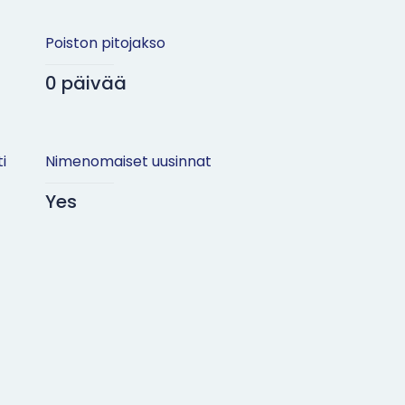
Poiston pitojakso
0 päivää
i
Nimenomaiset uusinnat
Yes