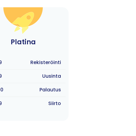
Platina
9
Rekisteröinti
9
Uusinta
00
Palautus
9
Siirto