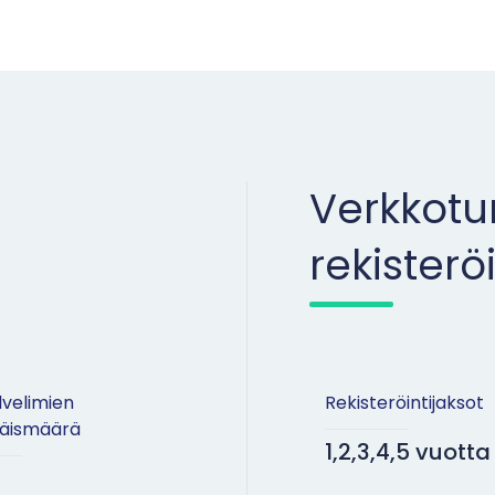
Verkkot
rekisterö
lvelimien
Rekisteröintijaksot
äismäärä
1,2,3,4,5 vuotta