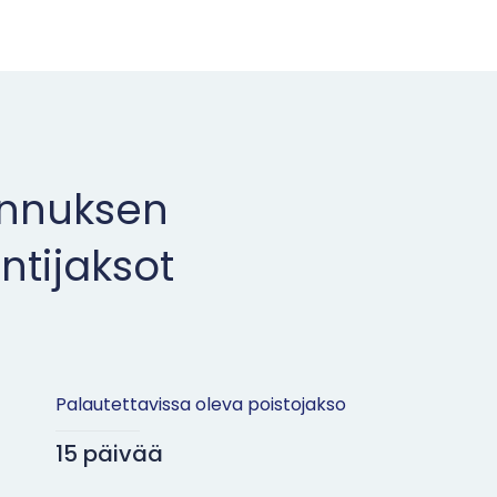
unnuksen
intijaksot
Palautettavissa oleva poistojakso
15 päivää