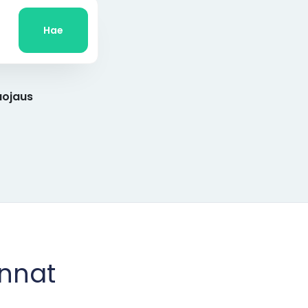
Hae
ojaus
innat