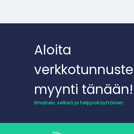
Aloita
verkkotunnust
myynti tänään!
Ilmainen, selkeä ja helppokäyttöinen