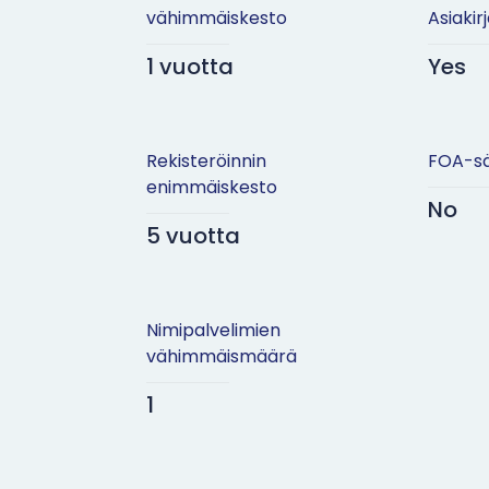
vähimmäiskesto
Asiakir
1 vuotta
Yes
Rekisteröinnin
FOA-sä
enimmäiskesto
No
5 vuotta
Nimipalvelimien
vähimmäismäärä
1