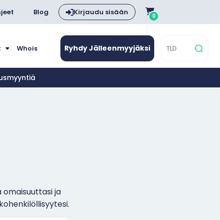
jeet
Blog
Kirjaudu sisään
0
Ryhdy Jälleenmyyjäksi
t
Whois
nusmyyntiä
 omaisuuttasi ja
ohenkilöllisyytesi.