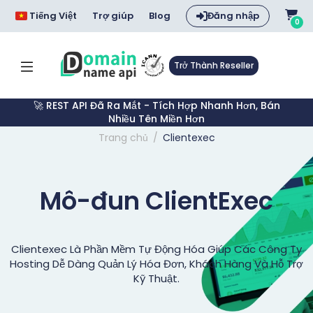
Tiếng Việt
Trợ giúp
Blog
Đăng nhập
0
Trở Thành Reseller
🚀 REST API Đã Ra Mắt - Tích Hợp Nhanh Hơn, Bán
Nhiều Tên Miền Hơn
Trang chủ
Clientexec
Mô-đun ClientExec
Clientexec Là Phần Mềm Tự Động Hóa Giúp Các Công Ty
Hosting Dễ Dàng Quản Lý Hóa Đơn, Khách Hàng Và Hỗ Trợ
Kỹ Thuật.