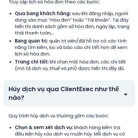
Truy cập lịch sử hóa đơn theo các bước:
Qua bảng khách hàng:
sau khi đăng nhập, người
dùng vào mục “Hóa đơn” hoặc “Tài khoản”. Tại đây
hiển thị danh sách gồm số hóa đơn, ngày lập, trạng
thái thanh toán,…
Bảng quản trị:
quản trị viên/đội hỗ trợ có các tính
năng tìm kiếm, lọc và báo cáo chi tiết hơn để xem
lịch sử hóa đơn.
Trang chi tiết:
khi chọn một hóa đơn, các chi tiết
(mô tả dịch vụ, thuế và phí) được hiển thị đầy đủ.
Hủy dịch vụ qua ClientExec như thế
nào?
Quy trình hủy dịch vụ thường gồm các bước:
Chọn & xem xét dịch vụ:
khách hàng kiểm tra
điều kiện hủy của dịch vụ muốn hủy. Mỗi dịch vụ có