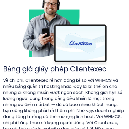
Bảng giá giấy phép Clientexec
Về chi phí, Clientexec rẻ hơn đáng kể so với WHMCS và
nhiều bảng quản trị hosting khác. Đây là lợi thế lớn cho
những ai không muốn vượt ngân sách. Không giới hạn số
lượng người dùng trong bảng điều khiển là một trong
những ưu điểm nổi bật — dù có bao nhiêu khách hàng,
bạn cũng không phải trả thêm phí. Nhờ vậy, doanh nghiệp
đang tăng trưởng có thể mở rộng linh hoạt. Với WHMCS,
chi phí tăng theo số lượng người dùng. Với Clientexec,
bạn có thể quản lý website đơn giản và tiết kiệm hơn,