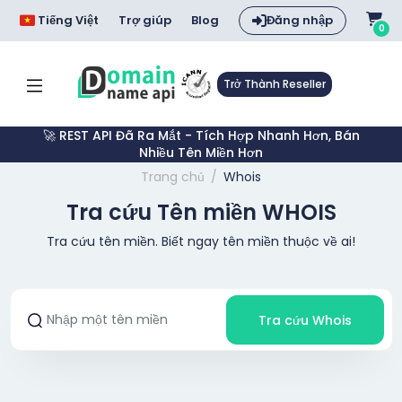
Tiếng Việt
Trợ giúp
Blog
Đăng nhập
0
Trở Thành Reseller
🚀 REST API Đã Ra Mắt - Tích Hợp Nhanh Hơn, Bán
Nhiều Tên Miền Hơn
Trang chủ
Whois
Tra cứu Tên miền WHOIS
Tra cứu tên miền. Biết ngay tên miền thuộc về ai!
Tra cứu Whois