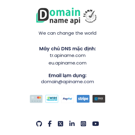
We can change the world
Máy chủ DNS mặc định:
tr.apiname.com
eu.apiname.com
Email lạm dụng:
domain@apiname.com