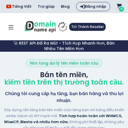
Tiếng Việt
Trợ giúp
Blog
Đăng nhập
0
Trở Thành Reseller
🚀 REST API Đã Ra Mắt - Tích Hợp Nhanh Hơn, Bán
Nhiều Tên Miền Hơn
Nền tảng đại lý tên miền toàn cầu
Bán tên miền,
kiếm tiền trên thị trường toàn cầu.
Chúng tôi cung cấp hạ tầng, bạn bán hàng và thu lợi
nhuận.
Xây dựng nền tảng bán tên miền của riêng bạn với bảng điều khiển
white-label và API mạnh mẽ.
Tích hợp hoàn toàn với WHMCS,
WiseCP, Blesta và nhiều hơn nữa.
Không phí thiết lập, không yêu
cầu tiền nạp tối thiểu — bắt đầu ngay hôm nay.