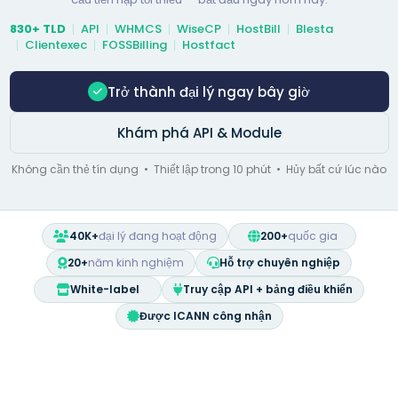
830+ TLD
API
WHMCS
WiseCP
HostBill
Blesta
Clientexec
FOSSBilling
Hostfact
Trở thành đại lý ngay bây giờ
Khám phá API & Module
Không cần thẻ tín dụng • Thiết lập trong 10 phút • Hủy bất cứ lúc nào
40K+
đại lý đang hoạt động
200+
quốc gia
20+
năm kinh nghiệm
Hỗ trợ chuyên nghiệp
White-label
Truy cập API + bảng điều khiển
Được ICANN công nhận