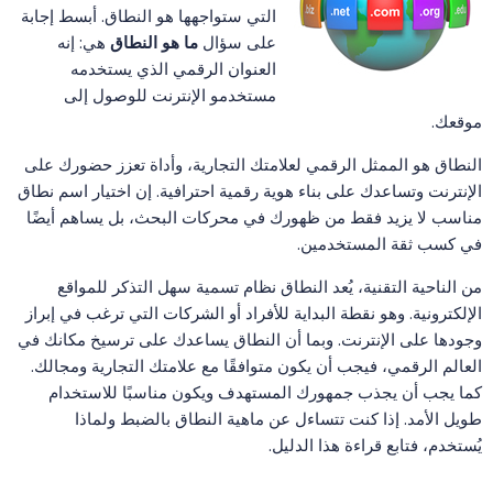
التي ستواجهها هو النطاق. أبسط إجابة
على سؤال
ما هو النطاق
هي: إنه
العنوان الرقمي الذي يستخدمه
مستخدمو الإنترنت للوصول إلى
موقعك.
النطاق هو الممثل الرقمي لعلامتك التجارية، وأداة تعزز حضورك على
الإنترنت وتساعدك على بناء هوية رقمية احترافية. إن اختيار اسم نطاق
مناسب لا يزيد فقط من ظهورك في محركات البحث، بل يساهم أيضًا
في كسب ثقة المستخدمين.
من الناحية التقنية، يُعد النطاق نظام تسمية سهل التذكر للمواقع
الإلكترونية. وهو نقطة البداية للأفراد أو الشركات التي ترغب في إبراز
وجودها على الإنترنت. وبما أن النطاق يساعدك على ترسيخ مكانك في
العالم الرقمي، فيجب أن يكون متوافقًا مع علامتك التجارية ومجالك.
كما يجب أن يجذب جمهورك المستهدف ويكون مناسبًا للاستخدام
طويل الأمد. إذا كنت تتساءل عن ماهية النطاق بالضبط ولماذا
يُستخدم، فتابع قراءة هذا الدليل.