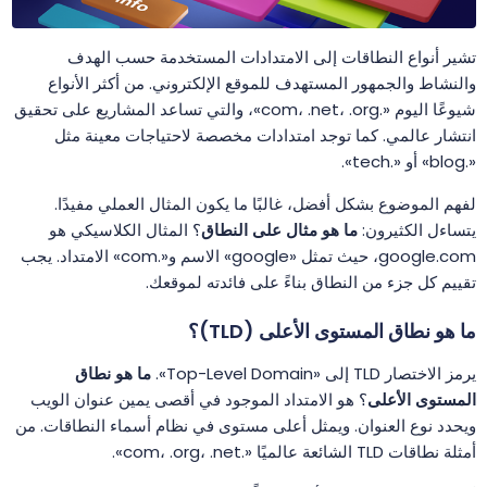
تشير أنواع النطاقات إلى الامتدادات المستخدمة حسب الهدف
والنشاط والجمهور المستهدف للموقع الإلكتروني. من أكثر الأنواع
شيوعًا اليوم «.com، .net، .org»، والتي تساعد المشاريع على تحقيق
انتشار عالمي. كما توجد امتدادات مخصصة لاحتياجات معينة مثل
«.blog» أو «.tech».
لفهم الموضوع بشكل أفضل، غالبًا ما يكون المثال العملي مفيدًا.
يتساءل الكثيرون:
ما هو مثال على النطاق
؟ المثال الكلاسيكي هو
google.com، حيث تمثل «google» الاسم و«.com» الامتداد. يجب
تقييم كل جزء من النطاق بناءً على فائدته لموقعك.
ما هو نطاق المستوى الأعلى (TLD)؟
يرمز الاختصار TLD إلى «Top-Level Domain».
ما هو نطاق
المستوى الأعلى
؟ هو الامتداد الموجود في أقصى يمين عنوان الويب
ويحدد نوع العنوان. ويمثل أعلى مستوى في نظام أسماء النطاقات. من
أمثلة نطاقات TLD الشائعة عالميًا «.com، .org، .net».