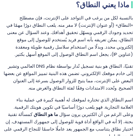
ماذا يعني النطاق؟
بالنسبة لكل من يرغب في التواجد على الإنترنت، فإن مصطلح
«النطاق» (أو عنوان الإنترنت) لا مفر منه. يلعب النطاق دورًا مهمًا في
تحديد وجودك الرقمي ويسهّل تحقيق أهدافك. وعند السؤال عن معنى
النطاق، يمكن تعريفه بأنه اسم فريد يُستخدم للوصول إلى موقع
إلكتروني محدد. وبدلًا من استخدام سلاسل رقمية طويلة ومعقدة
(عناوين IP)، يجعل اسم النطاق الوصول إلى الموقع أسهل بكثير.
تقنيًا، النطاق هو بنية تسجيل تُدار بواسطة نظام DNS العالمي وتشير
إلى خادم موقعك الإلكتروني. تضمن هذه البنية تمييز المواقع عن بعضها
البعض على الإنترنت، مما يتيح للزوار الوصول بسرعة إلى العنوان
الصحيح. وتُحدد الامتدادات وفقًا لفئة النطاق والغرض منه.
اسم النطاق الذي تختاره لموقعك له أهمية كبيرة في عملية بناء
العلامة التجارية. فهو يلعب دورًا أساسيًا في تكوين هويتك الرقمية.
وعلى الرغم من أن الكثيرين يرون سؤال
ما هو النطاق
كمسألة تقنية
بحتة، إلا أنه في الواقع أداة قوية للوصول إلى جمهورك المستهدف. إن
اختيار نطاق يتناسب مع الجمهور يعد عاملًا حاسمًا للنجاح الرقمي على