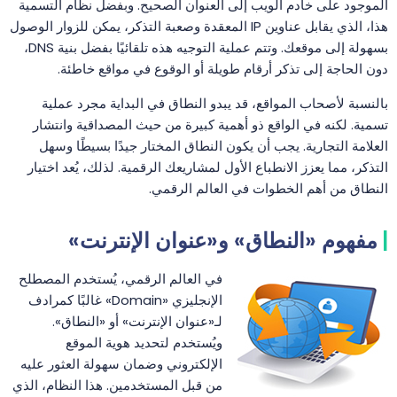
الموجود على خادم الويب إلى العنوان الصحيح. وبفضل نظام التسمية
هذا، الذي يقابل عناوين IP المعقدة وصعبة التذكر، يمكن للزوار الوصول
بسهولة إلى موقعك. وتتم عملية التوجيه هذه تلقائيًا بفضل بنية DNS،
دون الحاجة إلى تذكر أرقام طويلة أو الوقوع في مواقع خاطئة.
بالنسبة لأصحاب المواقع، قد يبدو النطاق في البداية مجرد عملية
تسمية. لكنه في الواقع ذو أهمية كبيرة من حيث المصداقية وانتشار
العلامة التجارية. يجب أن يكون النطاق المختار جيدًا بسيطًا وسهل
التذكر، مما يعزز الانطباع الأول لمشاريعك الرقمية. لذلك، يُعد اختيار
النطاق من أهم الخطوات في العالم الرقمي.
مفهوم «النطاق» و«عنوان الإنترنت»
في العالم الرقمي، يُستخدم المصطلح
الإنجليزي «Domain» غالبًا كمرادف
لـ«عنوان الإنترنت» أو «النطاق».
ويُستخدم لتحديد هوية الموقع
الإلكتروني وضمان سهولة العثور عليه
من قبل المستخدمين. هذا النظام، الذي