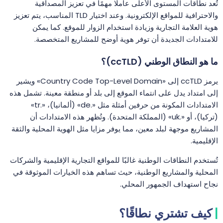
تُعد نطاقات المستوى الأعلى عاملًا مهمًا في تعزيز المصداقية
والاحترافية للمواقع الإلكترونية. وعند اختيار TLD المناسب، يتم تعزيز
هوية العلامة التجارية وزيادة استخدام الزوار للموقع. كما يمكن
للامتدادات الجديدة أن توفر هوية أوضح للمشاريع المتخصصة.
ما هو النطاق الوطني (ccTLD)؟
يرمز ccTLD إلى «Country Code Top-Level Domain» ويشير
إلى امتداد يدل على انتماء الموقع إلى بلد أو منطقة معينة. تشمل هذه
الامتدادات المكونة من حرفين أمثلة مثل «.de» (ألمانيا)، «.tr»
(تركيا)، أو «.uk» (المملكة المتحدة). وتُظهر هذه الامتدادات أن
المشاريع موجهة لبلد معين، مما يوفر مزايا مثل الهوية المحلية والثقة
الإقليمية.
تُستخدم النطاقات الوطنية غالبًا للمواقع التجارية الإقليمية والشركات
المحلية والمشاريع الوطنية، حيث تساهم هذه الخيارات الموثوقة في
نجاح استهداف الجمهور المحلي.
كيف تشتري نطاقًا؟