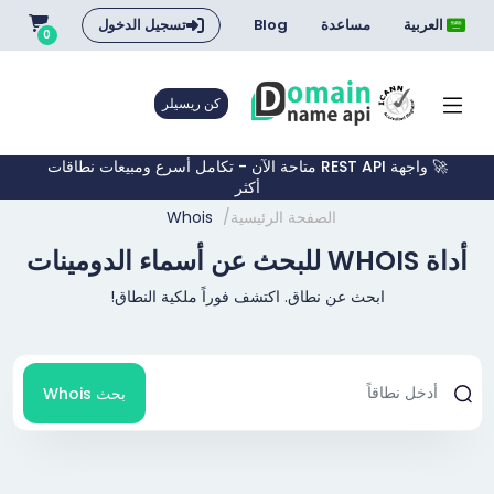
العربية
مساعدة
Blog
تسجيل الدخول
0
كن ريسيلر
🚀 واجهة REST API متاحة الآن - تكامل أسرع ومبيعات نطاقات
أكثر
الصفحة الرئيسية
Whois
أداة WHOIS للبحث عن أسماء الدومينات
ابحث عن نطاق. اكتشف فوراً ملكية النطاق!
بحث Whois