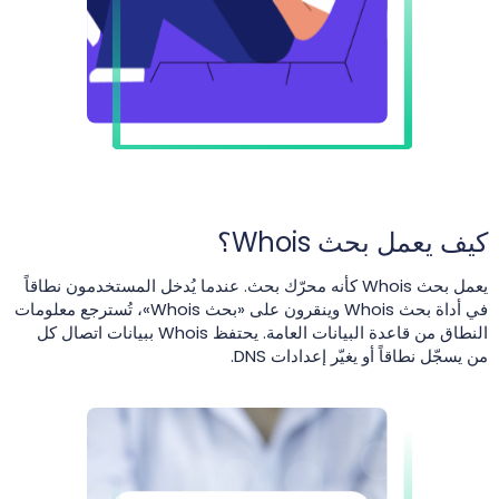
كيف يعمل بحث Whois؟
يعمل بحث Whois كأنه محرّك بحث. عندما يُدخل المستخدمون نطاقاً
في أداة بحث Whois وينقرون على «بحث Whois»، تُسترجع معلومات
النطاق من قاعدة البيانات العامة. يحتفظ Whois ببيانات اتصال كل
من يسجّل نطاقاً أو يغيّر إعدادات DNS.