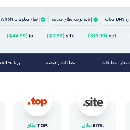
D مجانية
إعادة توجيه نطاق مجانية
إخفاء معلومات Whois مجانًا
($44.99)
.io
($0.99)
.site
($13.99)
.net
سعار النطاقات
نطاقات رخيصة
برنامج ال
.TOP
نطاق
.SHOP
نطاق