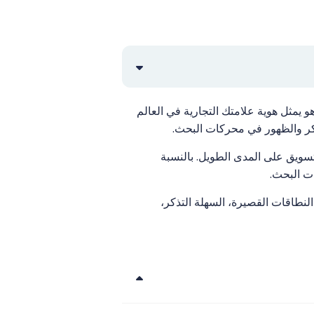
سم النطاق) هو عنوان الإنترنت المستخدم للوصول إلى موقع ويب، مثل domainnameapi.com. وهو يمثل هوية علامتك التجارية في العالم
ذكر والظهور في محركات البحث.
 التسويق على المدى الطويل. بالنسبة
 النطاقات القصيرة، السهلة التذكر،