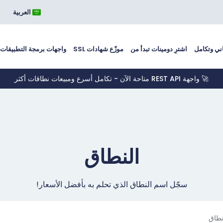
العربية
ني وتكامل
اشترِ دومينات تبدأ من
موزّع شهادات SSL
واجهات برمجة التطبيقات
🚀 واجهة REST API متاحة الآن - تكامل أسرع ومبيعات نطاقات أكثر
النطاق
سجّل اسم النطاق الذي تحلم به بأفضل الأسعار!