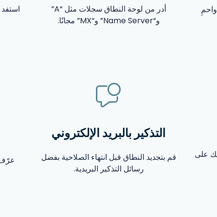
أدر من لوحة النطاق سجلات مثل “A”
استفد 
احمِ
و“Name Server” و“MX” مجانًا.
التذكير بالبريد الإلكتروني
يك على
قم بتجديد النطاق قبل انتهاء الصلاحية بفضل
عرّف 
رسائل التذكير البريدية.