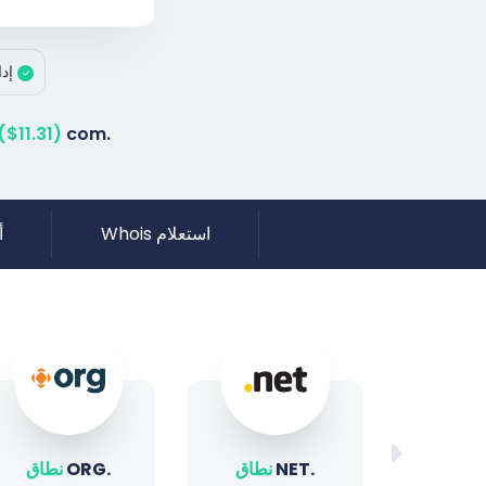
إدارة NS
($11.31)
.com
استعلام Whois
أ
نطاق
.ORG
نطاق
.SITE
نطاق