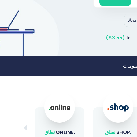
($3.55)
.tr
خصومات
.ONLINE
نطاق
.BIZ
نطاق
.XYZ
ن