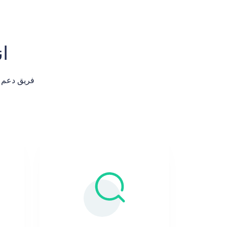
انق
فريق دعم Domain Name API المحترف بجانبك في عملية نقل النطاق على مدار الساع