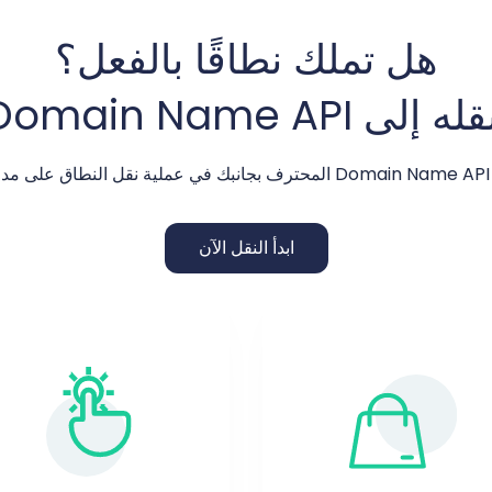
هل تملك نطاقًا بالفعل؟
له إلى Domain Name API
ة!
ابدأ النقل الآن