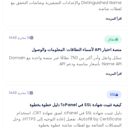
Distinguished Name والإعدادات التشفيرية وشاشات التحقق مع
لقطات شاشة.
اقرأ المزيد
14 محرم 1448
نطاق
منصة اختبار API لأسماء النطاقات: المعلومات والوصول
سجّل وانقل وأدر أكثر من 750 نطاقًا عبر منصة واحدة مع Domain
Name API؛ بأسعار مناسبة ودعم API.
اقرأ المزيد
12 محرم 1448
SSL
كيفية تثبيت شهادة SSL في cPanel؟ دليل خطوة بخطوة
دليل تثبيت شهادة SSL في cPanel. لصق شهادة CRT، استخدام
Autofill by Certificate، تفعيل إعادة التوجيه إلى HTTPS، وحل
المشكلات الشائعة مع لقطات شاشة خطوة بخطوة.