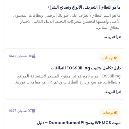
ما هو النطاق؟ التعريف، الأنواع ونصائح الشراء
ما هو اسم النطاق؟ تعرّف على عنوانك الرقمي ونطاقات المستوى
الأعلى وأهميتها لتحسين محركات البحث. الدليل الكامل لاختيار
النطاق المثالي.
اقرأ المزيد
08 شعبان 1447
الوحدات
دليل تكامل وتثبيت FOSSBilling للنطاقات
FOSSBilling هو برنامج فواتير مفتوح المصدر لاستضافة المواقع
والنطاقات. قم ببيع وإدارة النطاقات ودعم .TR مع معاملات فورية.
اقرأ المزيد
07 شعبان 1447
الوحدات
تثبيت WHMCS ودمج DomainNameAPI – دليل