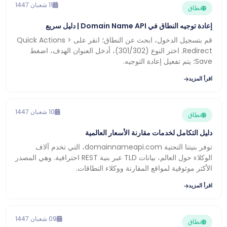
11 شعبان 1447
نطاق
إعادة توجيه النطاق في Domain Name API | دليل سريع
قم بتسجيل الدخول، ابحث عن النطاق؛ انقر على Quick Actions >
Redirect. اختر النوع (301/302)، أدخل العنوان الهدف، اضغط
Save؛ يتم تفعيل إعادة التوجيه.
اقرأ المزيد
10 شعبان 1447
نطاق
دليل التكامل لخدمات مقارنة الأسعار العالمية
توفر بنيتنا التحتية domainnameapi.com، التي تخدم آلاف
الوكلاء حول العالم، بيانات TLD عبر بنية REST احترافية. وهي المصدر
الأكثر موثوقية لمواقع المقارنة ووكلاء النطاقات.
اقرأ المزيد
09 شعبان 1447
نطاق