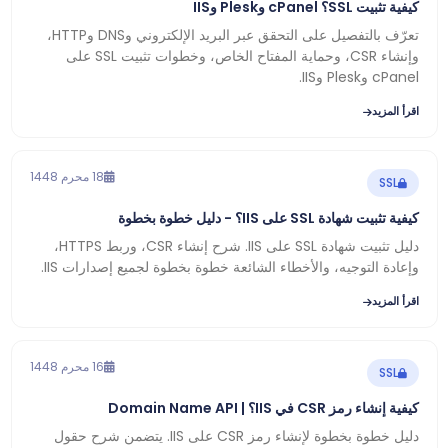
كيفية تثبيت SSL؟ cPanel وPlesk وIIS
تعرّف بالتفصيل على التحقق عبر البريد الإلكتروني وDNS وHTTP،
وإنشاء CSR، وحماية المفتاح الخاص، وخطوات تثبيت SSL على
cPanel وPlesk وIIS.
اقرأ المزيد
18 محرم 1448
SSL
كيفية تثبيت شهادة SSL على IIS؟ - دليل خطوة بخطوة
دليل تثبيت شهادة SSL على IIS. شرح إنشاء CSR، وربط HTTPS،
وإعادة التوجيه، والأخطاء الشائعة خطوة بخطوة لجميع إصدارات IIS.
اقرأ المزيد
16 محرم 1448
SSL
كيفية إنشاء رمز CSR في IIS؟ | Domain Name API
دليل خطوة بخطوة لإنشاء رمز CSR على IIS. يتضمن شرح حقول