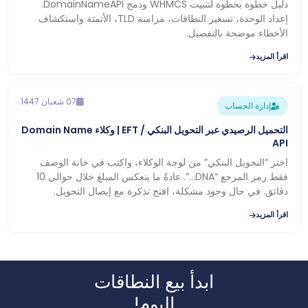
دليل خطوة بخطوة لتثبيت WHMCS ودمج DomainNameAPI.
إعداد الوحدة، تسعير النطاقات، مزامنة TLD، الأتمتة واستكشاف
الأخطاء موضحة بالتفصيل.
اقرأ المزيد
07 شعبان 1447
إدارة الحساب
التحميل الرصيدي عبر التحويل البنكي / EFT | وكلاء Domain Name
API
اختر “التحويل البنكي” من لوحة الوكلاء، واكتب في خانة الوصف
فقط رمز المرجع “DNA…”. عادةً ما ينعكس المبلغ خلال حوالي 10
دقائق. في حال وجود مشكلة، افتح تذكرة مع إيصال التحويل.
اقرأ المزيد
ابدأ بيع النطاقات
اليوم!