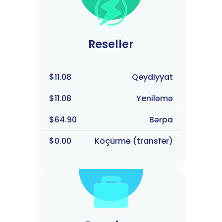
Reseller
$11.08
Qeydiyyat
$11.08
Yeniləmə
$64.90
Bərpa
$0.00
Köçürmə (transfer)