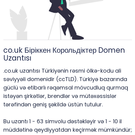
co.uk Біріккен Корольдіктер Domen
Uzantısı
.co.uk uzantısı Türkiyənin rəsmi ölkə-kodu ali
səviyyəli domenidir (ccTLD). Türkiyə bazarında
güclü və etibarlı rəqəmsal mövcudluq qurmaq
istəyən şirkətlər, brendlər və mütəxəssislər
tərəfindən geniş şəkildə üstün tutulur.
Bu uzantı 1 - 63 simvolu dəstəkləyir və 1 - 10 il
müddətinə qeydiyyatdan keçirmək mümkündür;