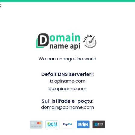
;
We can change the world
Defolt DNS serverləri:
tr.apiname.com
eu.apiname.com
Sui-istifadə e-poçtu:
domain@apiname.com