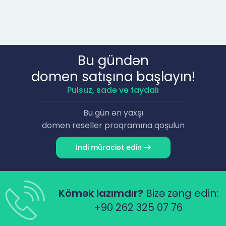
Bu gündən
domen satışına başlayın!
Pulsuz, sadə və faydalı
Bu gün ən yaxşı
domen reseller proqramına qoşulun
İndi müraciət edin
Kömək lazımdır?
Bizə zəng edin:
+90 262 325 07 76