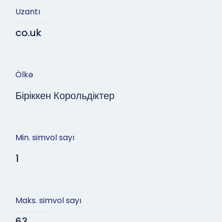
Uzantı
co.uk
Ölkə
Біріккен Корольдіктер
Min. simvol sayı
1
Maks. simvol sayı
63