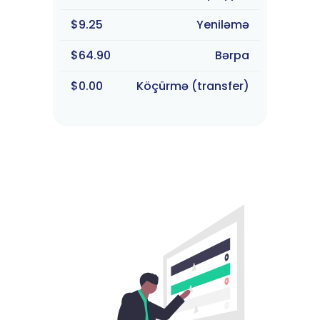
$9.25
Yeniləmə
$64.90
Bərpa
$0.00
Köçürmə (transfer)