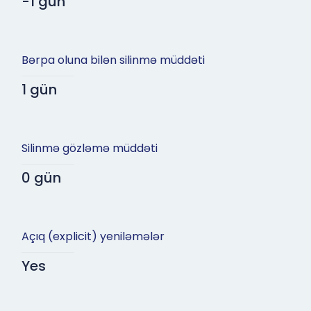
-1 gün
Bərpa oluna bilən silinmə müddəti
1 gün
Silinmə gözləmə müddəti
0 gün
Açıq (explicit) yeniləmələr
Yes