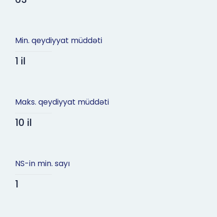
Min. qeydiyyat müddəti
1 il
Maks. qeydiyyat müddəti
10 il
NS-in min. sayı
1