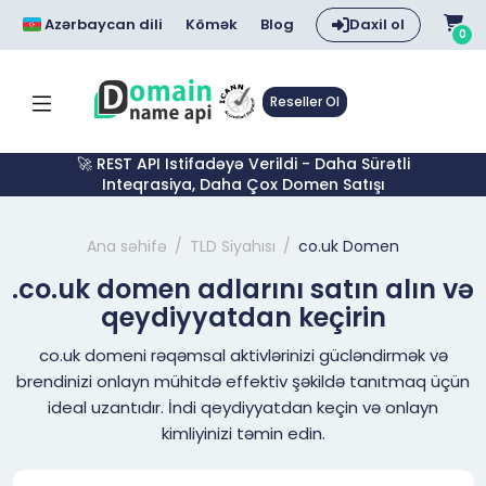
Azərbaycan dili
Kömək
Blog
Daxil ol
0
Reseller Ol
🚀 REST API Istifadəyə Verildi - Daha Sürətli
Inteqrasiya, Daha Çox Domen Satışı
Ana səhifə
TLD Siyahısı
co.uk Domen
.co.uk domen adlarını satın alın və
qeydiyyatdan keçirin
co.uk domeni rəqəmsal aktivlərinizi gücləndirmək və
brendinizi onlayn mühitdə effektiv şəkildə tanıtmaq üçün
ideal uzantıdır. İndi qeydiyyatdan keçin və onlayn
kimliyinizi təmin edin.