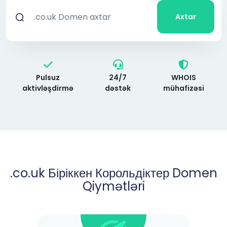
Axtar
Pulsuz
24/7
WHOIS
aktivləşdirmə
dəstək
mühafizəsi
.co.uk Біріккен Корольдіктер Domen
Qiymətləri