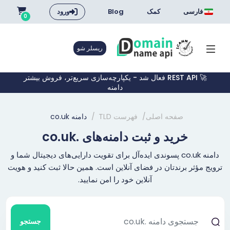
فارسی
کمک
Blog
ورود
0
ریسلر شو
🚀 REST API فعال شد - یکپارچه‌سازی سریع‌تر، فروش بیشتر
دامنه
صفحه اصلی
فهرست TLD
دامنه co.uk
خرید و ثبت دامنه‌های .co.uk
دامنه co.uk پسوندی ایده‌آل برای تقویت دارایی‌های دیجیتال شما و
ترویج مؤثر برندتان در فضای آنلاین است. همین حالا ثبت کنید و هویت
آنلاین خود را امن نمایید.
جستجو