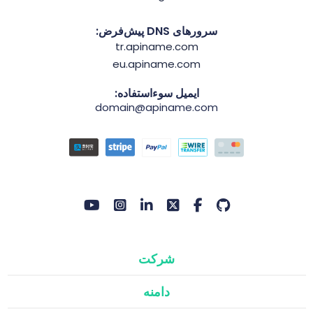
سرورهای DNS پیش‌فرض:
tr.apiname.com
eu.apiname.com
ایمیل سوءاستفاده:
domain@apiname.com
شرکت
دامنه