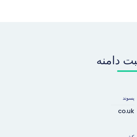
بت دامنه
پسوند
co.uk
کشور