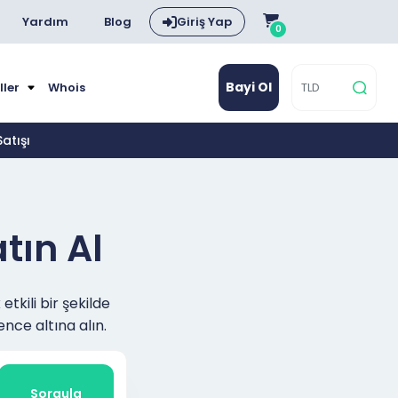
Yardım
Blog
Giriş Yap
0
Bayi Ol
ller
Whois
atışı
tın Al
tkili bir şekilde
ence altına alın.
Sorgula