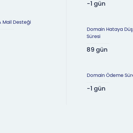
-1 gün
 Mail Desteği
Domain Hataya Dü
Süresi
89 gün
Domain Ödeme Süre
-1 gün