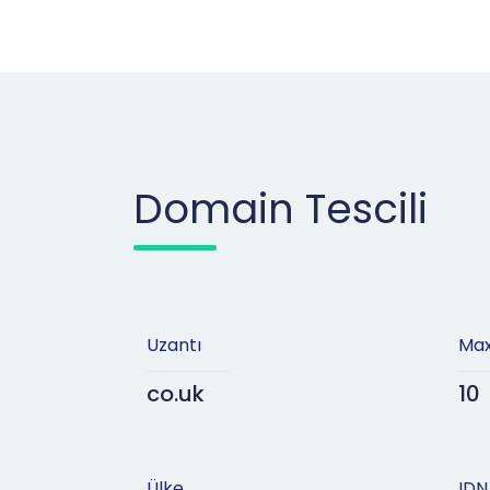
Domain Tescili
Uzantı
Max
co.uk
10
Ülke
IDN