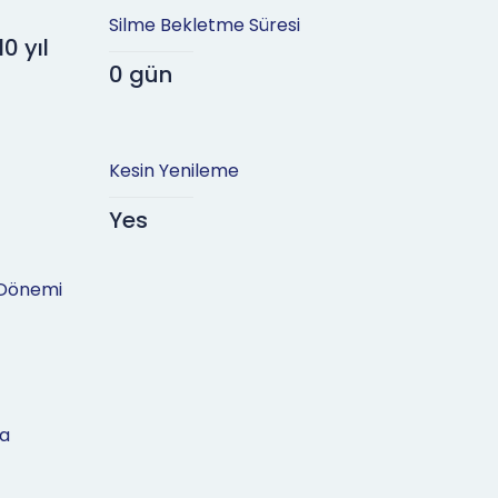
Silme Bekletme Süresi
10 yıl
0 gün
Kesin Yenileme
Yes
Dönemi
a