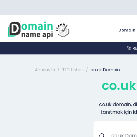
Domain
🚀 R
Anasayfa
TLD Listesi
co.uk Domain
co.uk
co.uk domain, di
tanıtmak için id