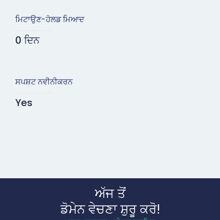
ਮਿਟਾਉਣ-ਹੋਲਡ ਮਿਆਦ
0 ਦਿਨ
ਸਪਸ਼ਟ ਨਵੀਨੀਕਰਨ
Yes
ਅੱਜ ਤੋਂ
ਡੋਮੇਨ ਵੇਚਣਾ ਸ਼ੁਰੂ ਕਰੋ!