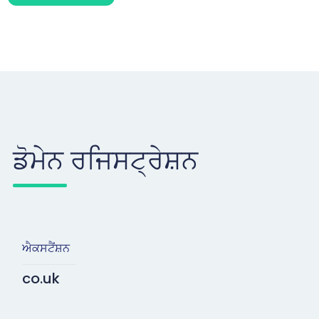
ਡੋਮੇਨ ਰਜਿਸਟ੍ਰੇਸ਼ਨ
ਐਕਸਟੈਂਸ਼ਨ
co.uk