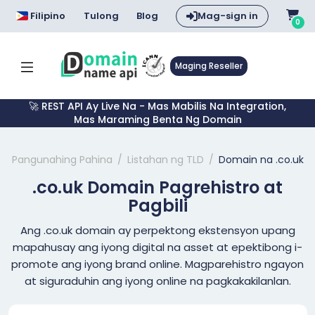
Filipino
Tulong
Blog
Mag-sign in
0
Maging Reseller
🚀 REST API Ay Live Na - Mas Mabilis Na Integration,
Mas Maraming Benta Ng Domain
Pangunahing Pahina
Listahan ng TLD
Domain na .co.uk
.co.uk Domain Pagrehistro at
Pagbili
Ang .co.uk domain ay perpektong ekstensyon upang
mapahusay ang iyong digital na asset at epektibong i-
promote ang iyong brand online. Magparehistro ngayon
at siguraduhin ang iyong online na pagkakakilanlan.