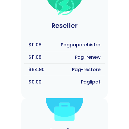
Reseller
$11.08
Pagpaparehistro
$11.08
Pag-renew
$64.90
Pag-restore
$0.00
Paglipat