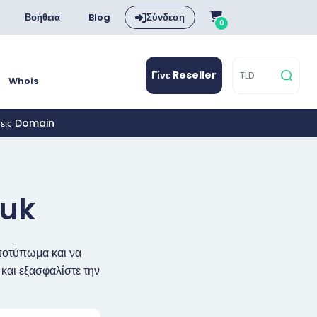
Βοήθεια
Blog
Σύνδεση
0
Γίνε Reseller
Whois
σεις Domain
.uk
αποτύπωμα και να
και εξασφαλίστε την