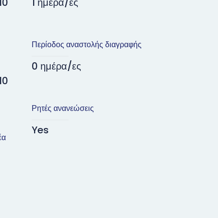
10
1 ημέρα/ες
Περίοδος αναστολής διαγραφής
0 ημέρα/ες
10
Ρητές ανανεώσεις
Yes
έα