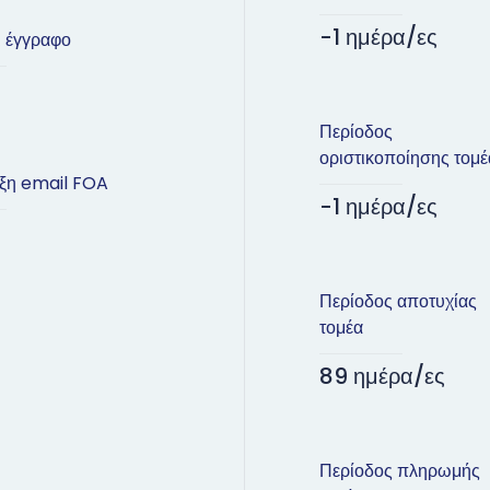
-1 ημέρα/ες
ι έγγραφο
Περίοδος
οριστικοποίησης τομέ
ξη email FOA
-1 ημέρα/ες
Περίοδος αποτυχίας
τομέα
89 ημέρα/ες
Περίοδος πληρωμής