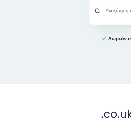
Δωρεάν ε
.co.u