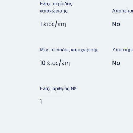
Ελάχ. περίοδος
καταχώρισης
Απαιτείτα
1 έτος/έτη
No
Μέγ. περίοδος καταχώρισης
Υποστήρι
10 έτος/έτη
No
Ελάχ. αριθμός NS
1