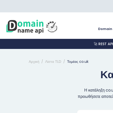
Domain
🚀 REST AP
Αρχική
Λίστα TLD
Τομέας co.uk
Κα
Η κατάληξη co.u
προωθήσετε αποτελε