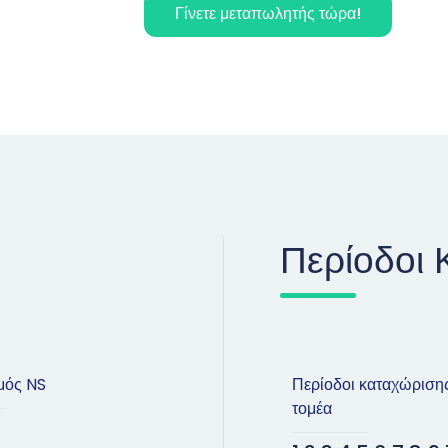
Γίνετε μεταπωλητής τώρα!
Περίοδοι 
μός NS
Περίοδοι καταχώριση
τομέα