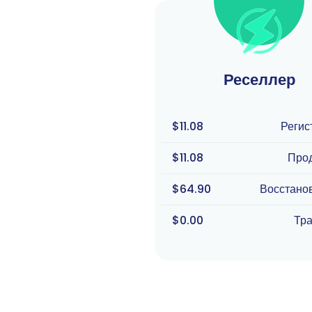
Реселлер
$11.08
Регис
$11.08
Про
$64.90
Восстано
$0.00
Тр