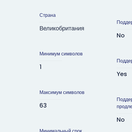
Страна
Подде
Великобритания
No
Минимум символов
Подде
1
Yes
Максимум символов
Подде
63
продл
No
Минимальный срок