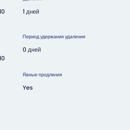
10
1 дней
Период удержания удаления
0 дней
10
Явные продления
Yes