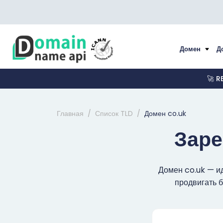
Домен
Д
🚀 R
Главная
Список TLD
Домен co.uk
Заре
Домен co.uk — и
продвигать б