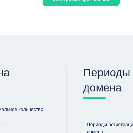
на
Периоды 
домена
альное количество
Периоды регистрац
домена