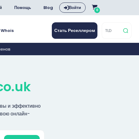
й
Помощь
Blog
Войти
0
Стать Реселлером
Whois
менов
co.uk
ивы и эффективно
 свою онлайн-