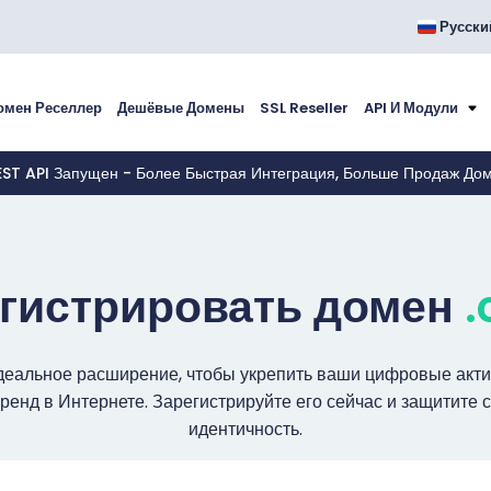
Русски
омен Реселлер
Дешёвые Домены
SSL Reseller
API И Модули
EST API Запущен - Более Быстрая Интеграция, Больше Продаж До
гистрировать домен
.
деальное расширение, чтобы укрепить ваши цифровые акт
ренд в Интернете. Зарегистрируйте его сейчас и защитите
идентичность.