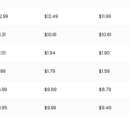
2.99
$12.49
$11.99
1.31
$10.91
$10.81
.01
$1.94
$1.90
.99
$1.79
$1.59
.99
$8.89
$8.79
1.95
$9.99
$9.46
e) – Registrierungspreise
.99
$0.96
$0.91