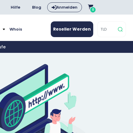
Hilfe
Blog
Anmelden
0
Reseller Werden
e
Whois
ufe