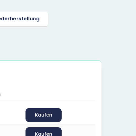
derherstellung
m
Kaufen
Kaufen