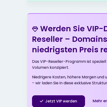
.gen.tr
$2
Werden Sie VIP-
.in
$6
Reseller – Domain
.info
$3
niedrigsten Preis r
.me
$5
Das VIP-Reseller-Programm ist speziell
Volumen konzipiert.
.net
$1
Niedrigere Kosten, höhere Margen un
– wir laden Sie in diese exklusive Struktur
.net.tr
$2
Mehr e
Jetzt VIP werden
.online
$1