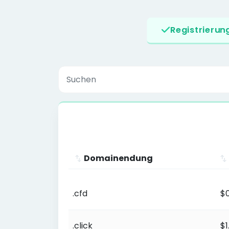
Registrierun
Domainendung
Domainendung
.cfd
$0
.click
$1