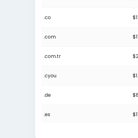
.co
$1
.com
$1
.com.tr
$2
.cyou
$1
.de
$8
.es
$1
Domain-Reseller-Programm (Domainnam
.fun
$0