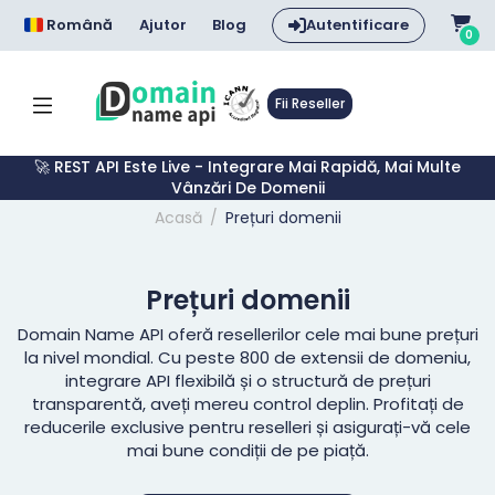
Română
Ajutor
Blog
Autentificare
0
Fii Reseller
🚀 REST API Este Live - Integrare Mai Rapidă, Mai Multe
Vânzări De Domenii
Acasă
Prețuri domenii
Prețuri domenii
Domain Name API oferă resellerilor cele mai bune prețuri
la nivel mondial. Cu peste 800 de extensii de domeniu,
integrare API flexibilă și o structură de prețuri
transparentă, aveți mereu control deplin. Profitați de
reducerile exclusive pentru reselleri și asigurați-vă cele
mai bune condiții de pe piață.