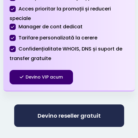
Acces prioritar la promoții și reduceri
.pro
$3.99
$3.51
$3.01
speciale
Manager de cont dedicat
.ru
$39.90
$38.90
$37.90
Tarifare personalizată la cerere
.sbs
Confidențialitate WHOIS, DNS și suport de
$0.99
$0.94
$0.89
transfer gratuite
.shop
$1.99
$1.51
$0.99
Devino VIP acum
.site
$0.99
$0.96
$0.91
.space
$0.99
$0.96
$0.91
Devino reseller gratuit
.store
$1.99
$1.96
$1.91
.tech
$3.99
$3.96
$3.86