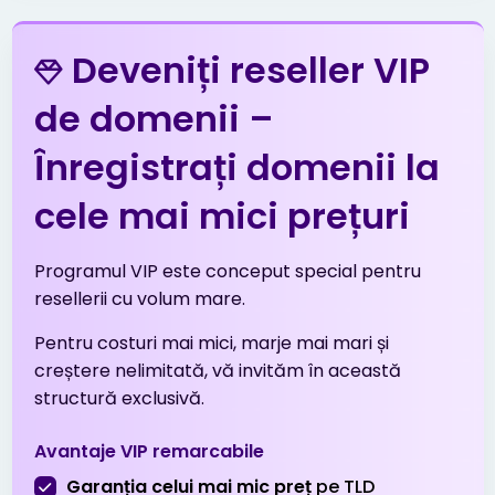
.in
$6.99
$6.89
$6.79
Deveniți reseller VIP
.info
$3.99
$3.51
$3.01
de domenii –
Înregistrați domenii la
.me
$5.53
$5.42
$5.31
cele mai mici prețuri
.net
$13.99
$13.51
$13.01
Programul VIP este conceput special pentru
.net.tr
$2.01
$1.94
$1.90
resellerii cu volum mare.
Pentru costuri mai mici, marje mai mari și
.online
$1.99
$1.96
$1.91
creștere nelimitată, vă invităm în această
structură exclusivă.
.org
$8.99
$8.49
$8.19
Avantaje VIP remarcabile
.org.tr
$2.01
$1.94
$1.90
Garanția celui mai mic preț
pe TLD