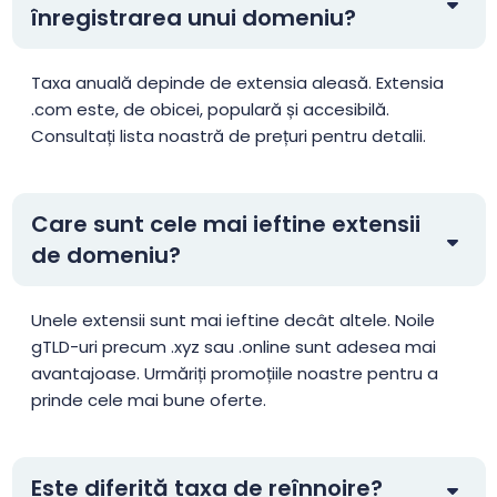
înregistrarea unui domeniu?
.ac.mu
$88.00
$84.50
$77.00
.ac.nz
$46.45
$45.52
$44.60
Taxa anuală depinde de extensia aleasă. Extensia
.com este, de obicei, populară și accesibilă.
Consultați lista noastră de prețuri pentru detalii.
.aca.pro
$156.25
$153.13
$150.00
.academy
$17.14
$16.83
$16.52
Care sunt cele mai ieftine extensii
de domeniu?
.accountant
$25.99
$24.99
$23.99
Unele extensii sunt mai ieftine decât altele. Noile
.accountants
$27.99
$27.56
$26.99
gTLD-uri precum .xyz sau .online sunt adesea mai
avantajoase. Urmăriți promoțiile noastre pentru a
prinde cele mai bune oferte.
.acct.pro
$156.25
$153.13
$150.00
.actor
$12.50
$12.25
$11.99
Este diferită taxa de reînnoire?