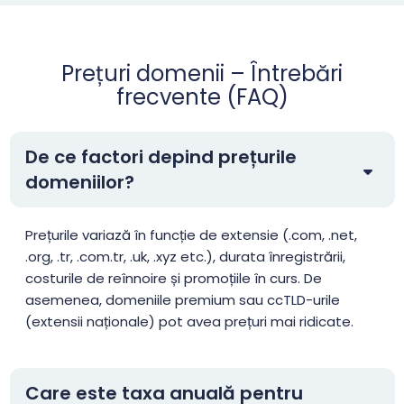
.top
$1.99
$1.91
$1.81
Prețuri domenii – Întrebări
frecvente (FAQ)
.tr
$3.55
$3.35
$3.13
De ce factori depind prețurile
.web.tr
$2.01
$1.94
$1.90
domeniilor?
.xyz
$1.99
$1.91
$1.81
Prețurile variază în funcție de extensie (.com, .net,
.org, .tr, .com.tr, .uk, .xyz etc.), durata înregistrării,
.aaa.pro
$156.25
$153.13
$150.00
costurile de reînnoire și promoțiile în curs. De
asemenea, domeniile premium sau ccTLD-urile
.abogado
$26.00
$25.00
$23.60
(extensii naționale) pot avea prețuri mai ridicate.
.ac
$39.99
$34.99
$29.99
Care este taxa anuală pentru