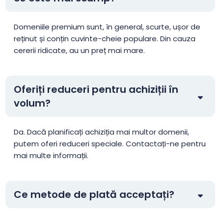
.ai
$199.80
$189.80
$179.80
Domeniile premium sunt, în general, scurte, ușor de
reținut și conțin cuvinte-cheie populare. Din cauza
cererii ridicate, au un preț mai mare.
.airforce
$35.99
$34.99
$33.99
.am
$41.25
$40.42
$39.60
Oferiți reduceri pentru achiziții în
volum?
.amsterdam
$48.64
$47.67
$46.70
Da. Dacă planificați achiziția mai multor domenii,
.apartments
$12.50
$12.25
$12.00
putem oferi reduceri speciale. Contactați-ne pentru
mai multe informații.
.app
$23.99
$22.99
$22.56
Ce metode de plată acceptați?
.archi
$24.99
$21.29
$18.99