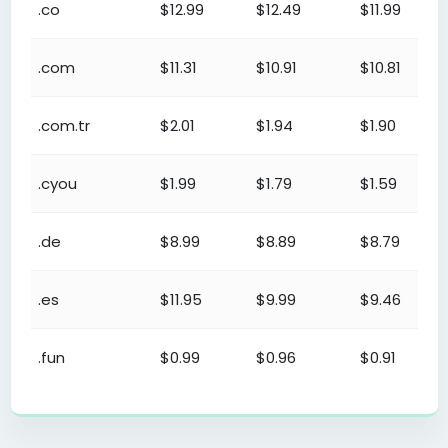
.co
$12.99
$12.49
$11.99
.com
$11.31
$10.91
$10.81
.com.tr
$2.01
$1.94
$1.90
.cyou
$1.99
$1.79
$1.59
.de
$8.99
$8.89
$8.79
.es
$11.95
$9.99
$9.46
.fun
$0.99
$0.96
$0.91
Program de reseller de domenii – Prețuri de înregistrare
.gen.tr
$2.01
$1.94
$1.90