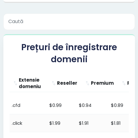
Prețuri de înregistrare
domenii
Extensie
Reseller
Premium
Pla
domeniu
Extensie
Reseller
Premium
Platinu
.cfd
$0.99
$0.94
$0.89
domeniu
.click
$1.99
$1.91
$1.81