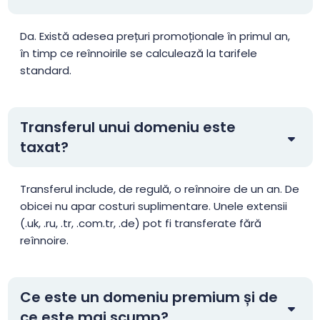
.adult
$106.25
$104.13
$102.00
Da. Există adesea prețuri promoționale în primul an,
în timp ce reînnoirile se calculează la tarifele
.ae
$42.99
$41.99
$39.99
standard.
.ae.org
$22.00
$20.40
$19.10
Transferul unui domeniu este
taxat?
.aero
$44.99
$44.01
$43.01
.africa
$25.90
$24.90
$23.90
Transferul include, de regulă, o reînnoire de un an. De
obicei nu apar costuri suplimentare. Unele extensii
(.uk, .ru, .tr, .com.tr, .de) pot fi transferate fără
.africa.com
$47.99
$44.99
$39.99
reînnoire.
.ag
$93.75
$91.88
$90.00
Ce este un domeniu premium și de
.agency
$6.99
$6.01
$5.01
ce este mai scump?