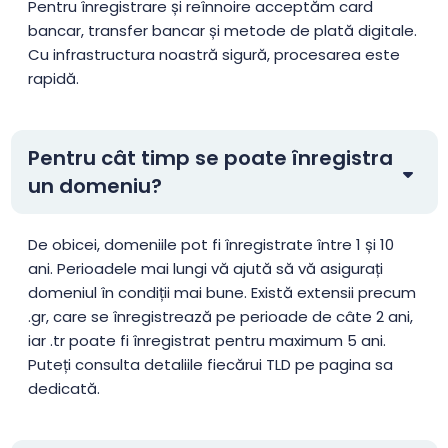
.ARMY
$12.99
$12.49
$11.99
Pentru înregistrare și reînnoire acceptăm card
bancar, transfer bancar și metode de plată digitale.
Cu infrastructura noastră sigură, procesarea este
.art
$4.99
$4.49
$3.99
rapidă.
.as
$134.99
$129.99
$124.99
Pentru cât timp se poate înregistra
.asia
$14.99
$14.22
$12.82
un domeniu?
.associates
$21.99
$20.99
$19.99
De obicei, domeniile pot fi înregistrate între 1 și 10
ani. Perioadele mai lungi vă ajută să vă asigurați
domeniul în condiții mai bune. Există extensii precum
.at
$18.29
$17.82
$17.46
.gr, care se înregistrează pe perioade de câte 2 ani,
iar .tr poate fi înregistrat pentru maximum 5 ani.
.attorney
$52.99
$52.67
$51.60
Puteți consulta detaliile fiecărui TLD pe pagina sa
dedicată.
.au
$16.49
$15.31
$14.68