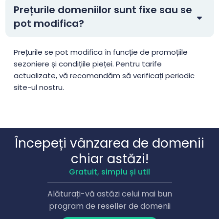
Prețurile domeniilor sunt fixe sau se
.auction
$3.99
$3.49
$2.99
pot modifica?
.audio
$125.00
$122.50
$120.00
Prețurile se pot modifica în funcție de promoțiile
sezoniere și condițiile pieței. Pentru tarife
.auto
$2500.00
$2450.00
$2400.00
actualizate, vă recomandăm să verificați periodic
site-ul nostru.
.autos
$1.99
$1.91
$1.81
.av.tr
$2.01
$1.94
$1.90
Începeți vânzarea de domenii
.avocat.pro
$156.25
$153.13
$150.00
chiar astăzi!
Gratuit, simplu și util
.baby
$18.75
$18.38
$18.00
Alăturați-vă astăzi celui mai bun
program de reseller de domenii
.band
$18.99
$18.49
$17.99