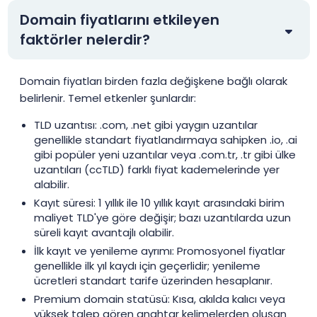
.sbs
$0.99
$0.94
$0.89
Domain fiyatlarını etkileyen
faktörler nelerdir?
.shop
$1.99
$1.51
$0.99
Domain fiyatları birden fazla değişkene bağlı olarak
belirlenir. Temel etkenler şunlardır:
TLD uzantısı: .com, .net gibi yaygın uzantılar
.site
$0.99
$0.96
$0.91
genellikle standart fiyatlandırmaya sahipken .io, .ai
gibi popüler yeni uzantılar veya .com.tr, .tr gibi ülke
uzantıları (ccTLD) farklı fiyat kademelerinde yer
.space
$0.99
$0.96
$0.91
alabilir.
Kayıt süresi: 1 yıllık ile 10 yıllık kayıt arasındaki birim
maliyet TLD'ye göre değişir; bazı uzantılarda uzun
süreli kayıt avantajlı olabilir.
.store
$1.99
$1.96
$1.91
İlk kayıt ve yenileme ayrımı: Promosyonel fiyatlar
genellikle ilk yıl kaydı için geçerlidir; yenileme
ücretleri standart tarife üzerinden hesaplanır.
.tech
$3.99
$3.96
$3.86
Premium domain statüsü: Kısa, akılda kalıcı veya
yüksek talep gören anahtar kelimelerden oluşan