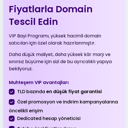
Fiyatlarla Domain
.gen.tr
$2.01
$1.94
$1.90
Tescil Edin
VIP Bayi Programı, yüksek hacimli domain
.in
$6.99
$6.89
$6.79
satıcıları için özel olarak hazırlanmıştır.
Daha düşük maliyet, daha yüksek kâr marjı ve
.info
$3.99
$3.51
$3.01
sınırsız büyüme için sizi de bu ayrıcalıklı yapıya
bekliyoruz.
.me
$5.53
$5.42
$5.31
Muhteşem VIP avantajları
TLD bazında
en düşük fiyat garantisi
Özel promosyon ve indirim kampanyalarına
.net
$13.99
$13.51
$13.01
öncelikli erişim
Dedicated hesap yöneticisi
.net.tr
$2.01
$1.94
$1.90