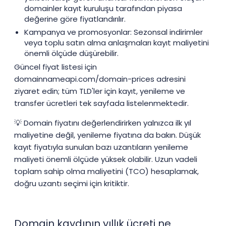
domainler kayıt kuruluşu tarafından piyasa
değerine göre fiyatlandırılır.
.top
$1.99
$1.91
$1.81
Kampanya ve promosyonlar: Sezonsal indirimler
veya toplu satın alma anlaşmaları kayıt maliyetini
önemli ölçüde düşürebilir.
.tr
$3.55
$3.35
$3.13
Güncel fiyat listesi için
domainnameapi.com/domain-prices adresini
ziyaret edin; tüm TLD'ler için kayıt, yenileme ve
.web.tr
$2.01
$1.94
$1.90
transfer ücretleri tek sayfada listelenmektedir.
💡 Domain fiyatını değerlendirirken yalnızca ilk yıl
maliyetine değil, yenileme fiyatına da bakın. Düşük
.xyz
$1.99
$1.91
$1.81
kayıt fiyatıyla sunulan bazı uzantıların yenileme
maliyeti önemli ölçüde yüksek olabilir. Uzun vadeli
toplam sahip olma maliyetini (TCO) hesaplamak,
.aaa.pro
$156.25
$153.13
$150.00
doğru uzantı seçimi için kritiktir.
Domain kaydının yıllık ücreti ne
.abogado
$26.00
$25.00
$23.60