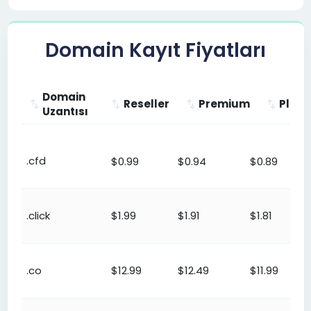
Domain Kayıt Fiyatları
Domain
Reseller
Premium
Plati
Uzantısı
Domain
Reseller
Premium
Platinu
Uzantısı
.cfd
$0.99
$0.94
$0.89
.click
$1.99
$1.91
$1.81
.co
$12.99
$12.49
$11.99