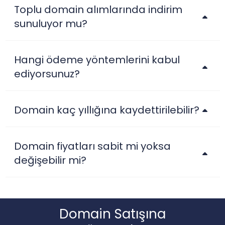
Toplu domain alımlarında indirim
.accountant
$25.99
$24.99
$23.99
sunuluyor mu?
.accountants
$27.99
$27.56
$26.99
Hangi ödeme yöntemlerini kabul
ediyorsunuz?
.acct.pro
$156.25
$153.13
$150.00
Domain kaç yıllığına kaydettirilebilir?
.actor
$12.50
$12.25
$11.99
Domain fiyatları sabit mi yoksa
değişebilir mi?
.adult
$106.25
$104.13
$102.00
.ae
$42.99
$41.99
$39.99
Domain Satışına