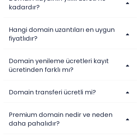
kadardır?
.ac
$39.99
$34.99
$29.99
Hangi domain uzantıları en uygun
fiyatlıdır?
.ac.mu
$88.00
$84.50
$77.00
Domain yenileme ücretleri kayıt
ücretinden farklı mı?
.ac.nz
$46.45
$45.52
$44.60
Domain transferi ücretli mi?
.aca.pro
$156.25
$153.13
$150.00
Premium domain nedir ve neden
.academy
$17.14
$16.83
$16.52
daha pahalıdır?