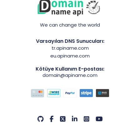
.ai
$199.80
$189.80
$179.80
We can change the world
Varsayılan DNS Sunucuları:
.airforce
$35.99
$34.99
$33.99
tr.apiname.com
eu.apiname.com
Kötüye Kullanım E-postası:
.am
$41.25
$40.42
$39.60
domain@apiname.com
.amsterdam
$48.64
$47.67
$46.70
.apartments
$12.50
$12.25
$12.00