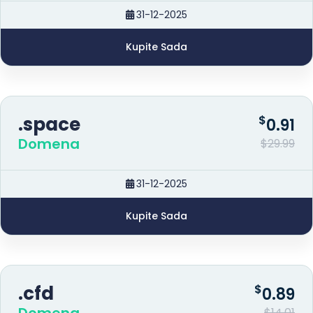
31-12-2025
Kupite Sada
.space
$
0.91
Domena
$29.99
31-12-2025
Kupite Sada
.cfd
$
0.89
$14.01