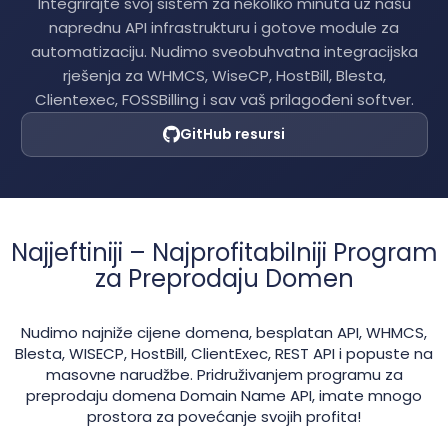
Integrirajte svoj sistem za nekoliko minuta uz našu
naprednu API infrastrukturu i gotove module za
automatizaciju. Nudimo sveobuhvatna integracijska
rješenja za WHMCS, WiseCP, HostBill, Blesta,
Clientexec, FOSSBilling i sav vaš prilagođeni softver.
GitHub resursi
Najjeftiniji – Najprofitabilniji Program
za Preprodaju Domen
Nudimo najniže cijene domena, besplatan API, WHMCS,
Blesta, WISECP, HostBill, ClientExec, REST API i popuste na
masovne narudžbe. Pridruživanjem programu za
preprodaju domena Domain Name API, imate mnogo
prostora za povećanje svojih profita!