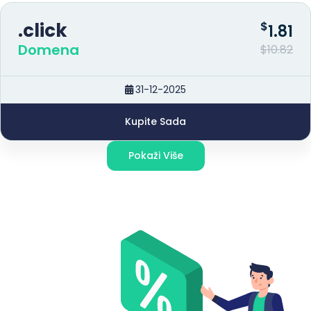
.click
$
1.81
Domena
$10.82
31-12-2025
Kupite Sada
Pokaži Više