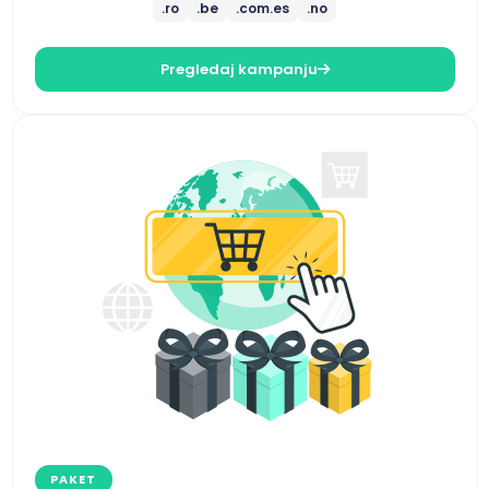
.ro
.be
.com.es
.no
Pregledaj kampanju
PAKET