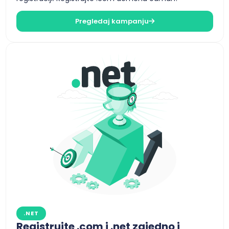
Pregledaj kampanju
.NET
Registrujte .com i .net zajedno i