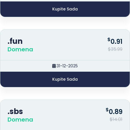
Kupite Sada
.fun
$
0.91
Domena
$35.99
31-12-2025
Kupite Sada
.sbs
$
0.89
Domena
$14.01