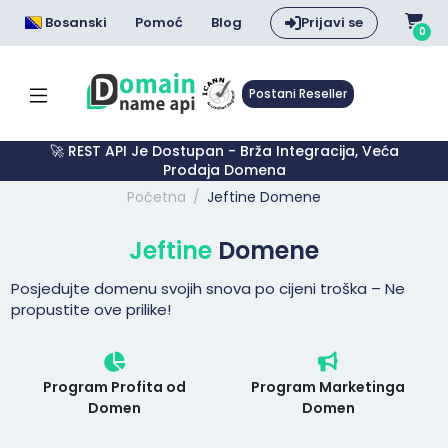
Bosanski
Pomoć
Blog
Prijavi se
0
Postani Reseller
🚀 REST API Je Dostupan - Brža Integracija, Veća
Prodaja Domena
Početna
Jeftine Domene
Jeftine
Domene
Posjedujte domenu svojih snova po cijeni troška – Ne
propustite ove prilike!
Program Profita od
Program Marketinga
Domen
Domen