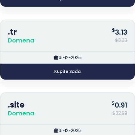
.tr
$
3.13
Domena
$3.33
31-12-2025
Kupite Sada
.site
$
0.91
Domena
$32.99
31-12-2025