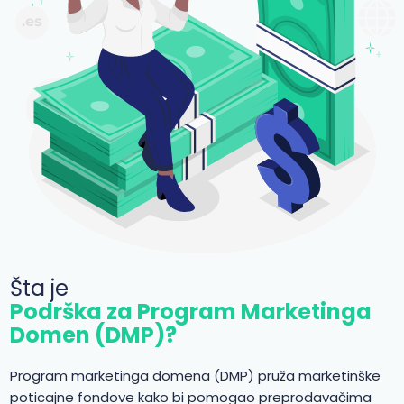
Šta je
Podrška za Program Marketinga
Domen (DMP)?
Program marketinga domena (DMP) pruža marketinške
poticajne fondove kako bi pomogao preprodavačima