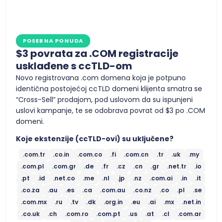
POSEBNA PONUDA
$3 povrata za .COM registracije
usklađene s ccTLD-om
Novo registrovana .com domena koja je potpuno
identična postojećoj ccTLD domeni klijenta smatra se
“Cross-Sell” prodajom, pod uslovom da su ispunjeni
uslovi kampanje, te se odobrava povrat od $3 po .COM
domeni.
Koje ekstenzije (ccTLD-ovi) su uključene?
.com.tr
.co.in
.com.co
.fi
.com.cn
.tr
.uk
.my
.com.pl
.com.gr
.de
.fr
.cz
.cn
.gr
.net.tr
.io
.pt
.id
.net.co
.me
.nl
.jp
.nz
.com.ai
.in
.it
.co.za
.au
.es
.ca
.com.au
.co.nz
.co
.pl
.se
.com.mx
.ru
.tv
.dk
.org.in
.eu
.ai
.mx
.net.in
.co.uk
.ch
.com.ro
.com.pt
.us
.at
.cl
.com.ar