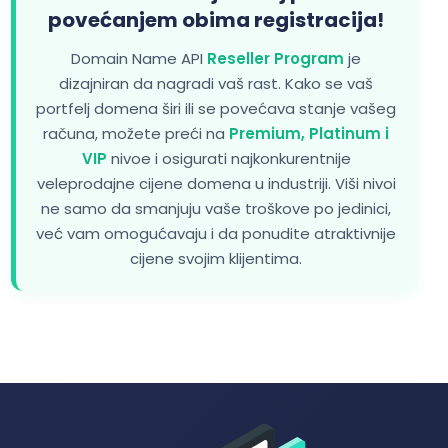
povećanjem obima registracija!
Domain Name API
Reseller Program
je
dizajniran da nagradi vaš rast. Kako se vaš
portfelj domena širi ili se povećava stanje vašeg
računa, možete preći na
Premium, Platinum i
VIP
nivoe i osigurati najkonkurentnije
veleprodajne cijene domena u industriji. Viši nivoi
ne samo da smanjuju vaše troškove po jedinici,
već vam omogućavaju i da ponudite atraktivnije
cijene svojim klijentima.