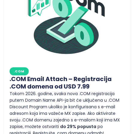
.COM
.COM Email Attach – Registracija
.COM domena od USD 7.99
Tokom 2026. godine, svaka nova .COM registracija
putem Domain Name API-ja bit će uključena u .COM
Discount Program ukoliko je konfigurisana s e-mail
adresom koja ima važeće MX zapise. Ako aktivirate
svoju .COM domenu zajedno s e-mailom koji ima MX
zapise, možete ostvariti
do 29% popusta
po
registraciji. Registrujte .com domenu odmah!